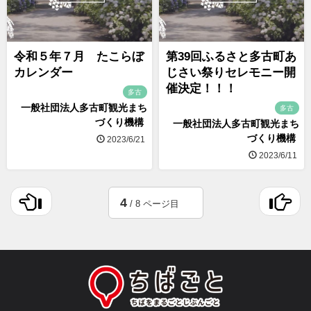
令和５年７月 たこらぼ
第39回ふるさと多古町あ
カレンダー
じさい祭りセレモニー開
催決定！！！
多古
一般社団法人多古町観光まち
多古
づくり機構
一般社団法人多古町観光まち
づくり機構
2023/6/21
2023/6/11
4
/ 8 ページ目