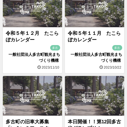
令和５年１２月 たこら
令和５年１１月 たこら
ぼカレンダー
ぼカレンダー
多古
多古
一般社団法人多古町観光まち
一般社団法人多古町観光まち
づくり機構
づくり機構
2023/11/10
2023/10/22
多古町の旧車大募集
本日開催！！第12回多古