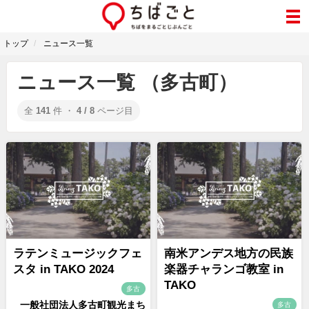
トップ
ニュース一覧
ニュース一覧 （多古町）
全
141
件 ・
4 / 8
ページ目
ラテンミュージックフェ
南米アンデス地方の民族
スタ in TAKO 2024
楽器チャランゴ教室 in
TAKO
多古
一般社団法人多古町観光まち
多古