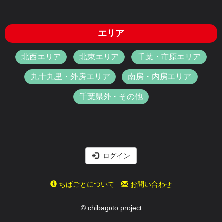
エリア
北西エリア
北東エリア
千葉・市原エリア
九十九里・外房エリア
南房・内房エリア
千葉県外・その他
ログイン
ちばごとについて
お問い合わせ
© chibagoto project