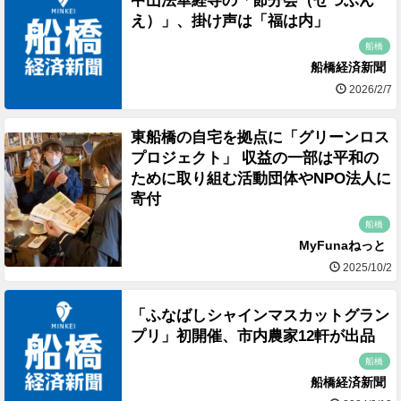
中山法華経寺の「節分会（せつぶん
え）」、掛け声は「福は内」
船橋
船橋経済新聞
2026/2/7
東船橋の自宅を拠点に「グリーンロス
プロジェクト」 収益の一部は平和の
ために取り組む活動団体やNPO法人に
寄付
船橋
MyFunaねっと
2025/10/2
「ふなばしシャインマスカットグラン
プリ」初開催、市内農家12軒が出品
船橋
船橋経済新聞