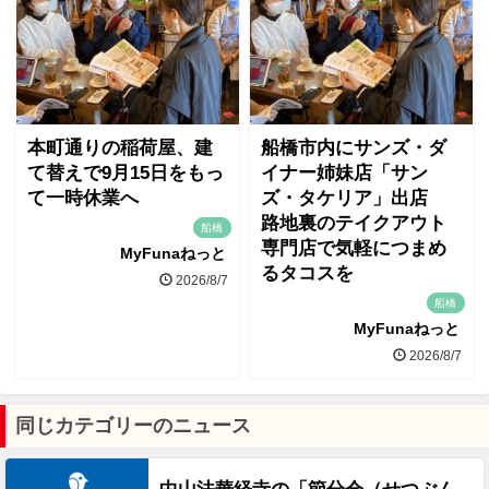
本町通りの稲荷屋、建
船橋市内にサンズ・ダ
て替えで9月15日をもっ
イナー姉妹店「サン
て一時休業へ
ズ・タケリア」出店
路地裏のテイクアウト
船橋
専門店で気軽につまめ
MyFunaねっと
るタコスを
2026/8/7
船橋
MyFunaねっと
2026/8/7
同じカテゴリーのニュース