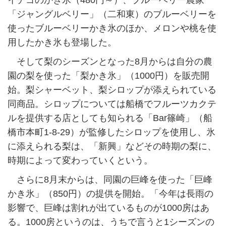
イチゴのかき氷（480円～）、ブルーベリー農家
「ジャングルベリー」（二和東）のブルーベリーを
使ったブルーベリーかき氷のほか、メロンや桃を使
用したかき氷も登場した。
そして梨のシーズンとなった8月からは自分の農
園の梨を使った「梨かき氷」（1000円）を販売開
始。梨シャーベット、梨シロップが添えられている
同商品。シロップについては船橋でフルーツカクテ
ルを提供する店としても知られる「Bar篠崎」（船
橋市本町1-8-29）が監修したシロップを使用し、氷
に添えられる梨は、「新興」などその時期の梨に、
時期によって変わっていくという。
さらに8月末からは、同園の巨峰を使った「巨峰
かき氷」（850円）の提供を開始。「今年は長雨の
影響で、巨峰は割れが出ているものが1000房はあ
る。1000房というのは、うちで言うと1シーズンの