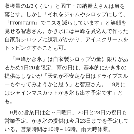
収穫量の1/3くらい」と園主・加納慶太さんは肩を
落とす。しかし「それをジャムやシロップにして、
『FromFarm』でロスを減らしています」と笑顔を
見せる智恵さん。かき氷には巨峰を煮込んで作った
自家製シロップに練乳がかかり、アイスクリームを
トッピングすることも可。
「巨峰かき氷」は自家製シロップの量に限りがあ
るため1日20食限定。雨の日は、基本的にかき氷の
提供はしないが「天気が不安定な日はドライブスル
ーもやってみようかと思う」と智恵さん。「9月に
はシャインマスカットかき氷も出す予定です」と
も。
9月の営業日は金～日曜日。20日と23日の祝日も
営業予定。かき氷の提供は今月23日までを予定して
いる。営業時間は10時～16時。雨天時休業。