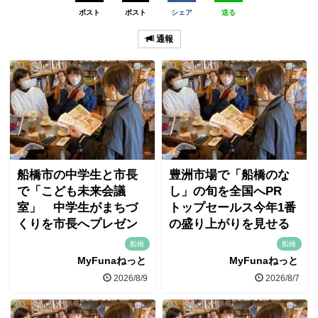
ポスト
ポスト
シェア
送る
通報
船橋市の中学生と市長
豊洲市場で「船橋のな
で「こども未来会議
し」の旬を全国へPR
室」 中学生がまちづ
トップセールス今年1番
くりを市長へプレゼン
の盛り上がりを見せる
船橋
船橋
MyFunaねっと
MyFunaねっと
2026/8/9
2026/8/7