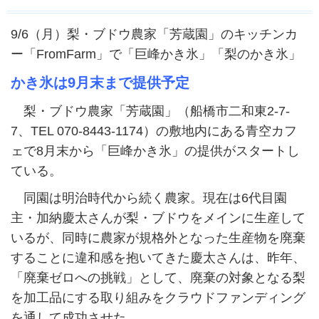
9/6（月）梨・ブドウ農家「芳蔵園」のキッチンカ
ー「FromFarm」で「巨峰かき氷」「梨のかき氷」
かき氷は9月末まで提供予定
梨・ブドウ農家「芳蔵園」（船橋市二和東2-7-
7、TEL 070-8443-1174）の敷地内にある青空カフ
ェで8月末から「巨峰かき氷」の提供がスタートし
ている。
同園は明治時代から続く農家。現在は6代目園
主・加納慶太さんが梨・ブドウをメインに生産して
いるが、同時に農家が規格外となった生産物を廃棄
することに違和感を抱いてきた慶太さんは、昨年、
「廃棄ゼロへの挑戦」として、廃棄の対象となる梨
を加工品にする取り組みをクラウドファンディング
を通して成功させた。