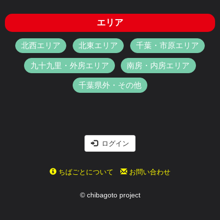
エリア
北西エリア
北東エリア
千葉・市原エリア
九十九里・外房エリア
南房・内房エリア
千葉県外・その他
ログイン
ちばごとについて
お問い合わせ
© chibagoto project