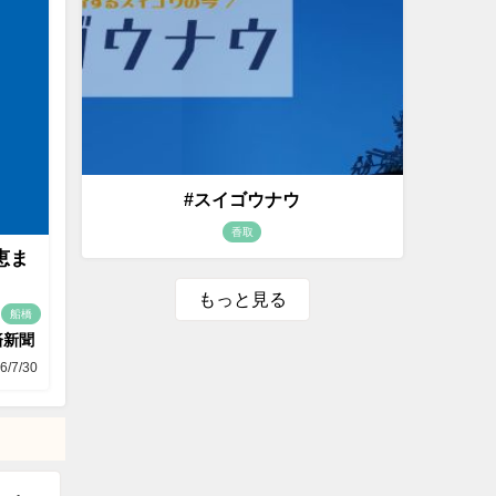
#スイゴウナウ
香取
恵ま
もっと見る
船橋
済新聞
6/7/30