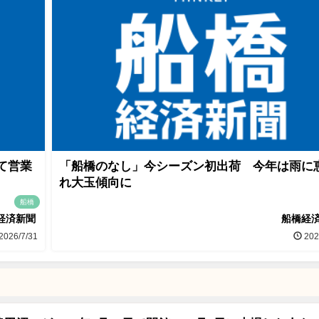
て営業
「船橋のなし」今シーズン初出荷 今年は雨に
れ大玉傾向に
船橋
経済新聞
船橋経
2026/7/31
202