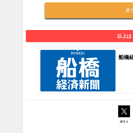
オ
以上は
船橋
ポスト