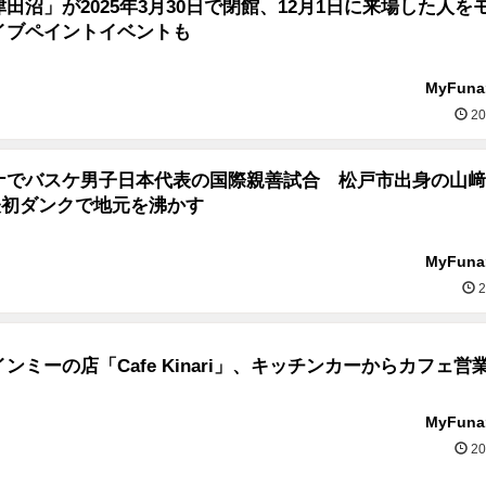
田沼」が2025年3月30日で閉館、12月1日に来場した人を
イブペイントイベントも
MyFun
20
ナでバスケ男子日本代表の国際親善試合 松戸市出身の山﨑
表初ダンクで地元を沸かす
MyFun
2
ンミーの店「Cafe Kinari」、キッチンカーからカフェ営
MyFun
20