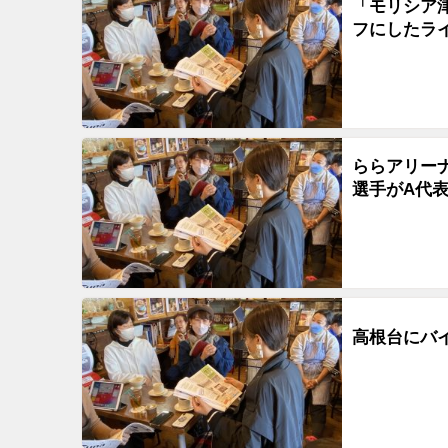
「モリシア津
フにしたラ
ららアリー
選手がA代
高根台にバイ