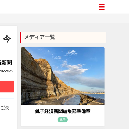
 今
メディア一覧
済新聞
022/6/5
に決
銚子経済新聞編集部準備室
銚子