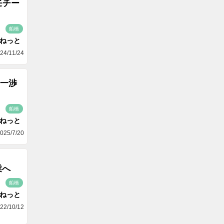
モチー
船橋
aねっと
24/11/24
一渉
船橋
aねっと
025/7/20
業へ
船橋
aねっと
22/10/12