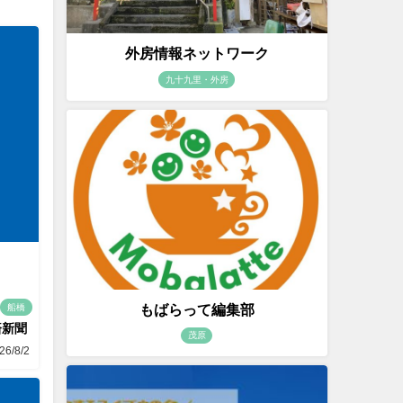
外房情報ネットワーク
九十九里・外房
もばらって編集部
船橋
済新聞
茂原
26/8/2