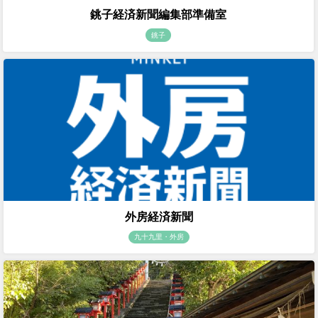
銚子経済新聞編集部準備室
銚子
外房経済新聞
九十九里・外房