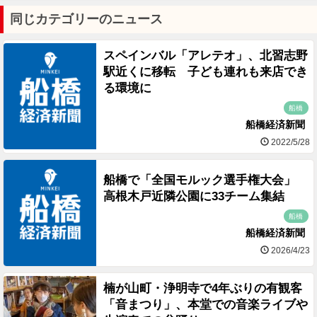
同じカテゴリーのニュース
スペインバル「アレテオ」、北習志野
駅近くに移転 子ども連れも来店でき
る環境に
船橋
船橋経済新聞
2022/5/28
船橋で「全国モルック選手権大会」
高根木戸近隣公園に33チーム集結
船橋
船橋経済新聞
2026/4/23
楠が山町・浄明寺で4年ぶりの有観客
「音まつり」、本堂での音楽ライブや