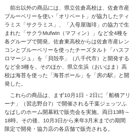
前出以外の商品には、県立佐倉高校は、佐倉市産
ブルーベリーを使い「オリベート」が協力したティ
ラミス「サクラミス」、「入母屋珈琲」の協力で生
まれた「サクラMufwin（マフィン）」など全4種を
各グループで開発。佐倉東高校からは佐倉市産レン
コンとブルーベリーを使ったチーズタルト「ハスフ
ロマージュ」を「貝殻亭」（八千代市）と開発する
など全3種を。そのほか、県立生浜（おいはま）高
校は海苔を使った「海苔ボール」を「房の駅」と開
発した。
これらの商品は、まず10月1日・2日に「船橋アリ
ーナ」（習志野台7）で開催される千葉ジェッツふ
なばしのホーム開幕戦で販売会を実施。両日13時～
18時。その後、10月3日から来年3月末までの期間
限定で開発・協力店の各店舗で販売される。