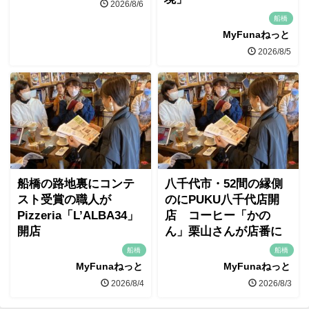
2026/8/6
船橋
MyFunaねっと
2026/8/5
船橋の路地裏にコンテ
八千代市・52間の縁側
スト受賞の職人が
のにPUKU八千代店開
Pizzeria「L’ALBA34」
店 コーヒー「かの
開店
ん」栗山さんが店番に
船橋
船橋
MyFunaねっと
MyFunaねっと
2026/8/4
2026/8/3