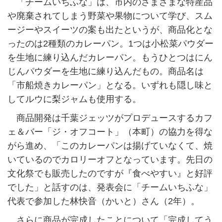
「チームいちふな」は、市内のさまざまな特産品
や廃棄されてしまう野菜や果物について学び、スム
ージーやスイーツの案も出たというが、商品化とな
ったのは2種類のカレーパン。1つは小松菜パウダー
を生地に練り込んだカレーパン。もうひとつはにん
じんパウダーを生地に練り込んだもの。商品名は
「市船焼きカレーパン」となる。いずれも隠し味と
してルウに梨ジャムも使用する。
商品開発は千葉ジェッツがプロデュースするカフ
ェ＆バー「ジ・オフコート」（本町）の協力を得な
がら進め、「このカレーパンは揚げていなくて、焼
いているのでカロリーオフとなっています。先日の
文化祭でも販売したのですが『食べやすい』と好評
でした」と話すのは、発表会に「チームいちふな」
代表で参加した林快音（かいと）さん（2年）。
さらに商品が完成したことについて「完成してう