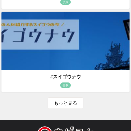
茂原
#スイゴウナウ
香取
もっと見る