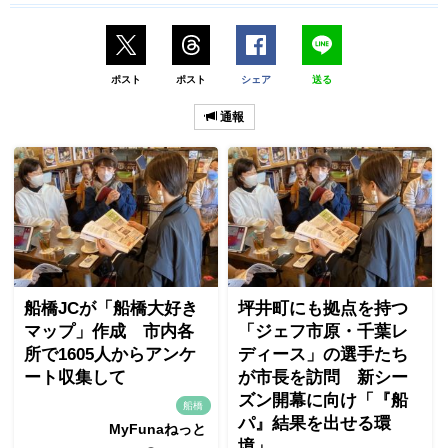
ポスト
ポスト
シェア
送る
通報
船橋JCが「船橋大好き
坪井町にも拠点を持つ
マップ」作成 市内各
「ジェフ市原・千葉レ
所で1605人からアンケ
ディース」の選手たち
ート収集して
が市長を訪問 新シー
ズン開幕に向け「『船
船橋
パ』結果を出せる環
MyFunaねっと
境」