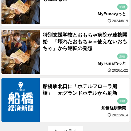
船橋
MyFunaねっと
2024/8/19
特別支援学校とおもちゃ病院が連携開
始 「壊れたおもちゃ＝使えないおも
ちゃ」から逆転の発想
船橋
MyFunaねっと
2026/1/22
船橋駅北口に「ホテルフローラ船
橋」 元グランドホテルから刷新
船橋
船橋経済新聞
2022/9/14