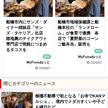
船橋市内にサンズ・ダ
船橋市地域保健課と船
イナー姉妹店「サン
橋本社の「ランドロー
ズ・タケリア」出店
ム」が食育で連携 各
路地裏のテイクアウト
店で「夏野菜のコーン
専門店で気軽につまめ
ご飯弁当」販売も
るタコスを
船橋
MyFunaねっと
船橋
MyFunaねっと
2026/8/7
2026/8/7
同じカテゴリーのニュース
御瀧不動尊で初となる「お寺でKANマ
ルシェ」、境内でメダカすくいや子ど
も縁日など