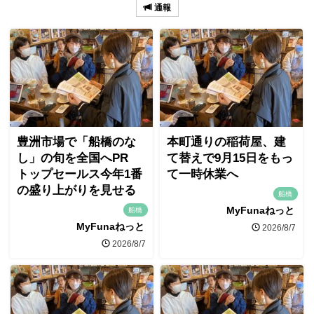
通報
豊洲市場で「船橋のな
本町通りの稲荷屋、建
し」の旬を全国へPR
て替えで9月15日をもっ
トップセールス今年1番
て一時休業へ
の盛り上がりを見せる
船橋
MyFunaねっと
船橋
MyFunaねっと
2026/8/7
2026/8/7