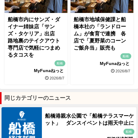
船橋市内にサンズ・ダ
船橋市地域保健課と船
イナー姉妹店「サン
橋本社の「ランドロー
ズ・タケリア」出店
ム」が食育で連携 各
路地裏のテイクアウト
店で「夏野菜のコーン
専門店で気軽につまめ
ご飯弁当」販売も
るタコスを
船橋
MyFunaねっと
船橋
MyFunaねっと
2026/8/7
2026/8/7
同じカテゴリーのニュース
船橋港親水公園で「船橋テラスマーケ
ット」 ダンスイベントは雨天中止に
船橋