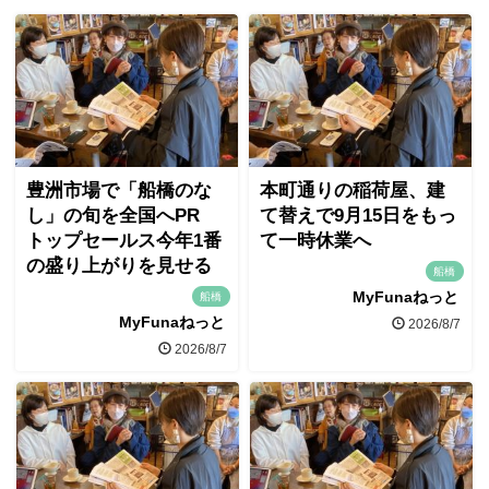
豊洲市場で「船橋のな
本町通りの稲荷屋、建
し」の旬を全国へPR
て替えで9月15日をもっ
トップセールス今年1番
て一時休業へ
の盛り上がりを見せる
船橋
MyFunaねっと
船橋
MyFunaねっと
2026/8/7
2026/8/7