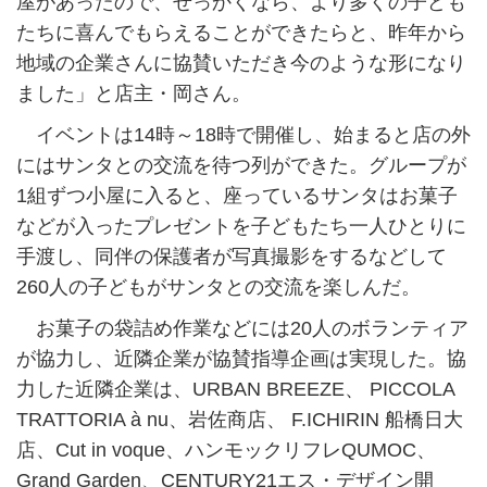
屋があったので、せっかくなら、より多くの子ども
たちに喜んでもらえることができたらと、昨年から
地域の企業さんに協賛いただき今のような形になり
ました」と店主・岡さん。
イベントは14時～18時で開催し、始まると店の外
にはサンタとの交流を待つ列ができた。グループが
1組ずつ小屋に入ると、座っているサンタはお菓子
などが入ったプレゼントを子どもたち一人ひとりに
手渡し、同伴の保護者が写真撮影をするなどして
260人の子どもがサンタとの交流を楽しんだ。
お菓子の袋詰め作業などには20人のボランティア
が協力し、近隣企業が協賛指導企画は実現した。協
力した近隣企業は、URBAN BREEZE、 PICCOLA
TRATTORIA à nu、岩佐商店、 F.ICHIRIN 船橋日大
店、Cut in voque、ハンモックリフレQUMOC、
Grand Garden、CENTURY21エス・デザイン開