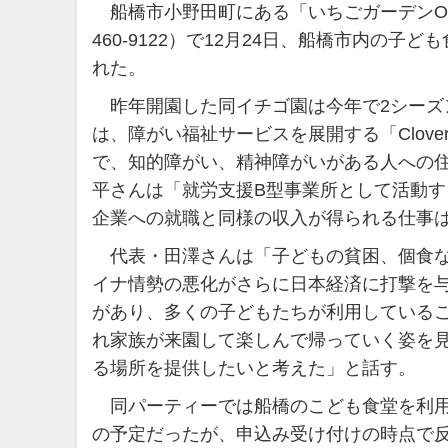
船橋市小野田町にある「いちごガーデンOhelo
460-9122）で12月24日、船橋市内の
れた。
昨年開園した同イチゴ園は今年で2シーズ
は、障がい福祉サービスを展開する「Clove
で、知的障がい、精神障がいがある人への
平さんは「就労支援B型事業所として活動
企業への就職と同様の収入が得られる仕事
代表・田澤さんは「子どもの貧困、個食な
イナ情勢の悪化がさらに日本経済に打撃を与
があり、多くの子どもたちが利用している
れ家族が来園して楽しんで帰っていく姿を
る場所を提供したいと考えた」と話す。
同パーティーでは船橋のこども食堂を利用
の予定だったが、申込み受け付けの時点で