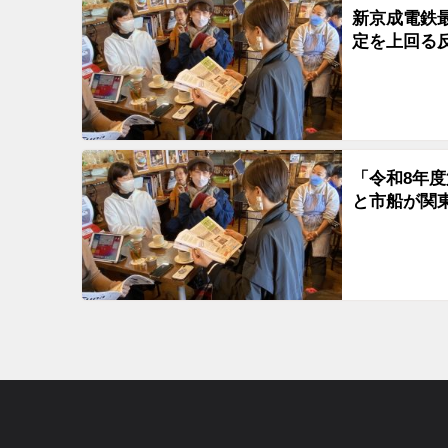
新京成電鉄
定を上回る
「令和8年
と市船が関