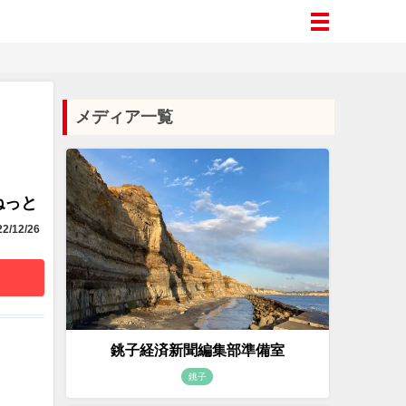
メディア一覧
ィ
aねっと
2/12/26
銚子経済新聞編集部準備室
銚子