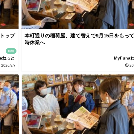
 トップ
本町通りの稲荷屋、建て替えで9月15日をもっ
時休業へ
船橋
naねっと
MyFuna
2026/8/7
20