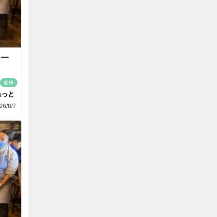
て一
船橋
ねっと
26/8/7