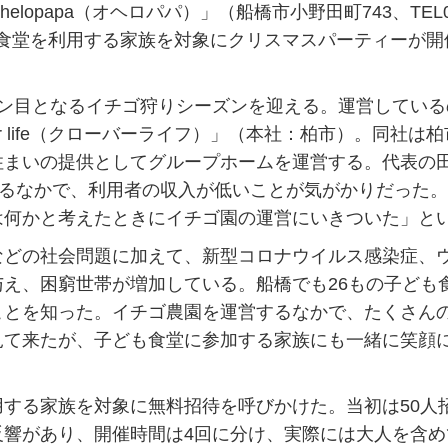
papa（オヘロパパ）」（船橋市小野田町743、TEL0
子ども食堂を利用する家族を対象にクリスマスパーティーが開
ン目となるイチゴ狩りシーズンを迎える。運営している
r life（クローバーライフ）」（本社：柏市）。同社は
住まいの提供としてグループホームを運営する。代表の
するなかで、利用者の収入が低いことが気がかりだった
は何かと考えたときにイチゴ園の運営にいきついた」と
どの社会問題に加えて、新型コロナウイルス感染症、
え、困窮世帯が増加している。船橋でも26もの子ども
ことを知った。イチゴ農園を運営するなかで、たくさん
見て来たが、子ども食堂に参加する家族にも一緒に笑顔
する家族を対象に無料招待を呼びかけた。当初は50人
反響があり、開催時間は4回に分け、実際には大人を含め