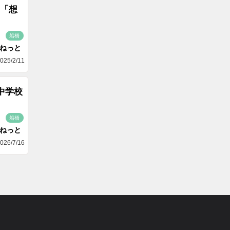
「想
船橋
aねっと
025/2/11
中学校
船橋
aねっと
026/7/16