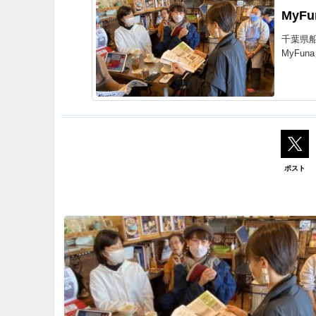
MyF
千葉県
MyFu
ポスト