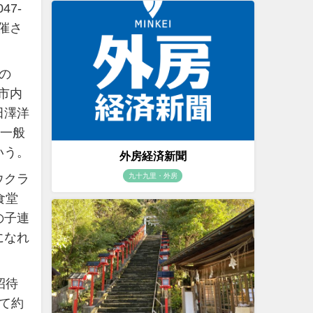
47-
催さ
の
柏市内
田澤洋
。一般
いう。
外房経済新聞
ウクラ
九十九里・外房
食堂
の子連
になれ
招待
て約