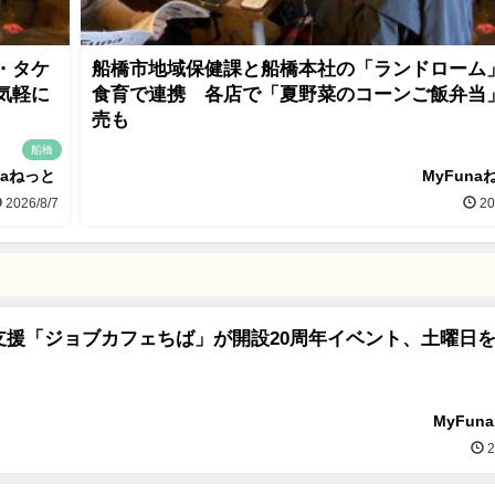
・タケ
船橋市地域保健課と船橋本社の「ランドローム
気軽に
食育で連携 各店で「夏野菜のコーンご飯弁当
売も
船橋
naねっと
MyFuna
2026/8/7
20
支援「ジョブカフェちば」が開設20周年イベント、土曜日
MyFun
2