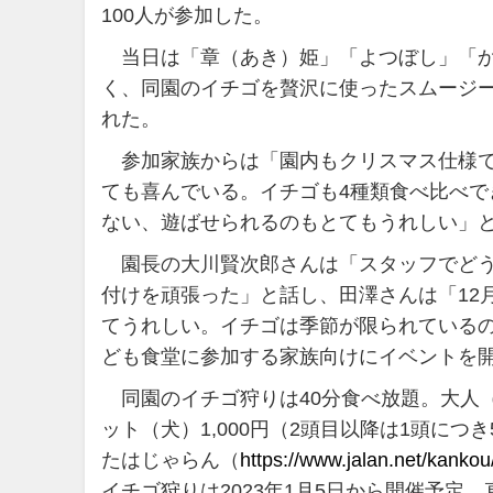
100人が参加した。
当日は「章（あき）姫」「よつぼし」「か
く、同園のイチゴを贅沢に使ったスムージ
れた。
参加家族からは「園内もクリスマス仕様で
ても喜んでいる。イチゴも4種類食べ比べ
ない、遊ばせられるのもとてもうれしい」
園長の大川賢次郎さんは「スタッフでどう
付けを頑張った」と話し、田澤さんは「12
てうれしい。イチゴは季節が限られているの
ども食堂に参加する家族向けにイベントを
同園のイチゴ狩りは40分食べ放題。大人（小学
ット（犬）1,000円（2頭目以降は1頭につき50
たはじゃらん（
https://www.jalan.net/kank
イチゴ狩りは2023年1月5日から開催予定