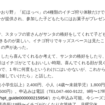
おり野」「紅ほっぺ」の4種類のイチゴ狩り体験だけで
ーが提供され、参加した子どもたちにはお菓子がプレゼ
、スタッフの皆さんがサンタの格好をしてくれて子ど
できるのが楽しい。イチゴ狩りでキッズスペースは見たこ
との声があった。
したら喜んでくれるか考えて、サンタの格好をしたり
月はイチゴがとてもおいしい時期。喜んでくれる顔が見
で、1 年に何度もというわけにはいかないが、これか
開催していけたら」と話した。
生以上）2,400円、小人（4歳〜未就学児）1,800
0円）。申込みは電話（TEL047-460-9122。9時〜17
ou/spt_guide000000215954/
）から申込み可能。今シーズ
。直売所は9時〜イチゴがなくなり次第終了。月曜定休。