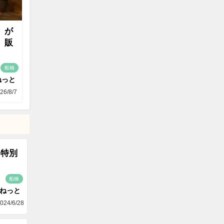
」が
」販
船橋
ねっと
26/8/7
を特別
船橋
aねっと
024/6/28