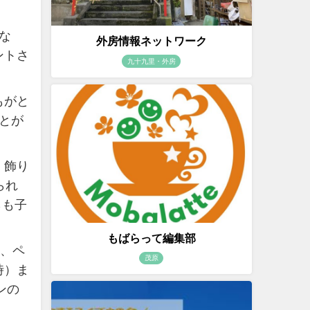
な
外房情報ネットワーク
ントさ
九十九里・外房
もがと
とが
、飾り
られ
らも子
もばらって編集部
円、ペ
茂原
時）ま
ンの