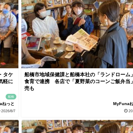
・タケ
船橋市地域保健課と船橋本社の「ランドローム
気軽に
食育で連携 各店で「夏野菜のコーンご飯弁当
売も
船橋
naねっと
MyFuna
2026/8/7
20