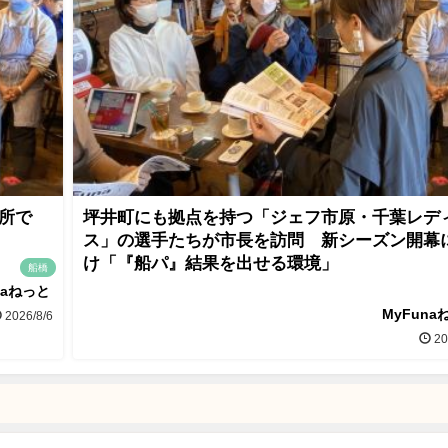
所で
坪井町にも拠点を持つ「ジェフ市原・千葉レデ
ス」の選手たちが市長を訪問 新シーズン開幕
け「『船パ』結果を出せる環境」
船橋
naねっと
MyFuna
2026/8/6
20