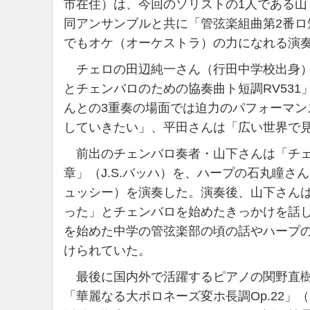
市在住）は、今回のソリストの1人である
同アンサンブルと共に「管弦楽組曲第2番ロ短
でもオケ（オーケストラ）の力になれる演
チェロの田辺純一さん（行田中学校出身）
とチェンバロのための協奏曲ト短調RV53
んとの3重奏の場面では迫力のパフォーマ
していきたい」、平田さんは「広い世界で
前出のチェンバロ奏者・山下さんは「チェンバ
章」（J.S.バッハ）を、ハープの石丸瞳
ュッシー）を演奏した。演奏後、山下さん
った」とチェンバロを始めたきっかけを話
を始めた中学の管弦楽部の頃の話やハープ
けられていた。
最後に国内外で活躍するピアノの関野直樹
「華麗なる大ポロネーズ変ホ長調Op.22