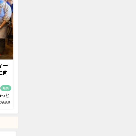
ィー
に向
船橋
ねっと
26/8/5