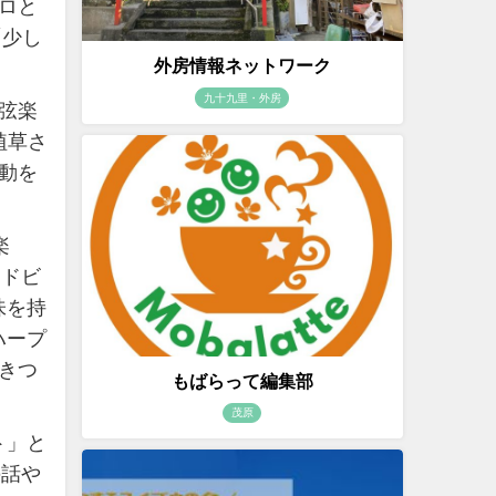
ロと
「少し
外房情報ネットワーク
九十九里・外房
弦楽
植草さ
動を
楽
（ドビ
味を持
ハープ
きつ
もばらって編集部
茂原
ト」と
の話や