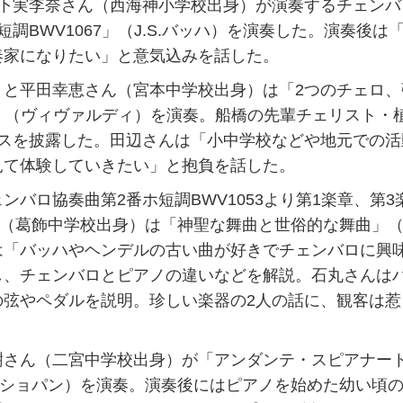
山下実李奈さん（西海神小学校出身）が演奏するチェンバ
調BWV1067」（J.S.バッハ）を演奏した。演奏後は
奏家になりたい」と意気込みを話した。
と平田幸恵さん（宮本中学校出身）は「2つのチェロ、
1」（ヴィヴァルディ）を演奏。船橋の先輩チェリスト・
ンスを披露した。田辺さんは「小中学校などや地元での活
見て体験していきたい」と抱負を話した。
ロ協奏曲第2番ホ短調BWV1053より第1楽章、第3
さん（葛飾中学校出身）は「神聖な舞曲と世俗的な舞曲」
は「バッハやヘンデルの古い曲が好きでチェンバロに興
し、チェンバロとピアノの違いなどを解説。石丸さんは
の弦やペダルを説明。珍しい楽器の2人の話に、観客は惹
さん（二宮中学校出身）が「アンダンテ・スピアナー
」（ショパン）を演奏。演奏後にはピアノを始めた幼い頃