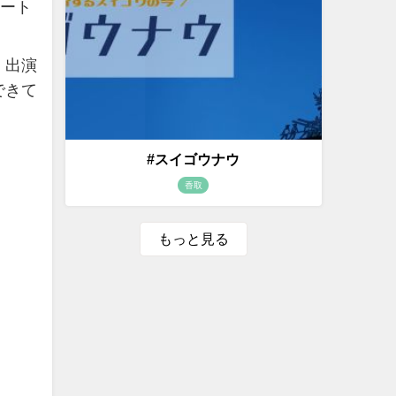
サート
。出演
できて
#スイゴウナウ
香取
もっと見る