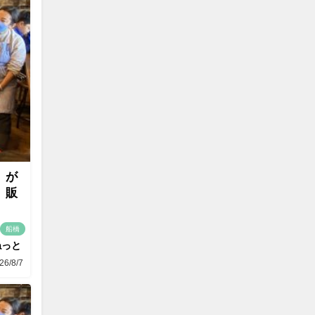
」が
」販
船橋
ねっと
26/8/7