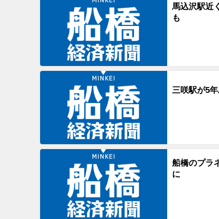
馬込沢駅近
も
三咲駅が5
船橋のプラ
に