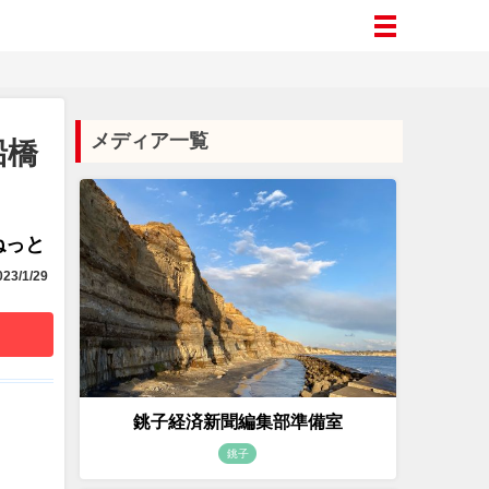
メディア一覧
船橋
aねっと
23/1/29
銚子経済新聞編集部準備室
銚子