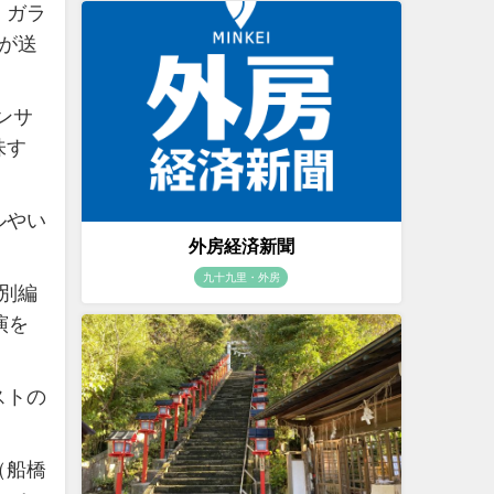
・ガラ
が送
ンサ
味す
ルやい
外房経済新聞
九十九里・外房
別編
演を
ストの
（船橋