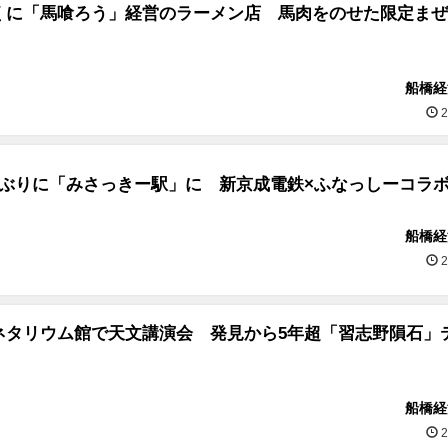
くに「馬喰ろう」経営のラーメン店 馬肉をのせた限定まぜ
船橋経
2
年ぶりに「みさっきー駅」に 新京成電鉄×ふなっしーコラ
船橋経
2
ネタリウム館で天文講演会 発見から5年超「習志野隕石」
船橋経
2