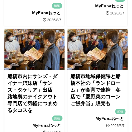
MyFunaねっと
船橋
MyFunaねっと
2026/8/7
2026/8/7
船橋市内にサンズ・ダ
船橋市地域保健課と船
イナー姉妹店「サン
橋本社の「ランドロー
ズ・タケリア」出店
ム」が食育で連携 各
路地裏のテイクアウト
店で「夏野菜のコーン
専門店で気軽につまめ
ご飯弁当」販売も
るタコスを
船橋
MyFunaねっと
船橋
MyFunaねっと
2026/8/7