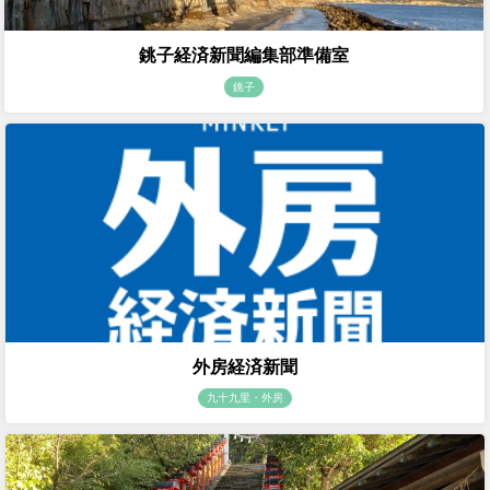
銚子経済新聞編集部準備室
銚子
外房経済新聞
九十九里・外房