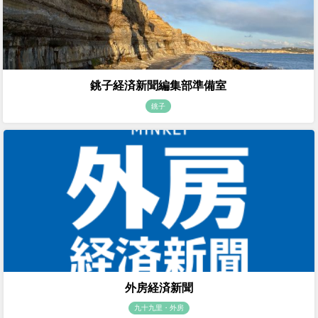
銚子経済新聞編集部準備室
銚子
外房経済新聞
九十九里・外房