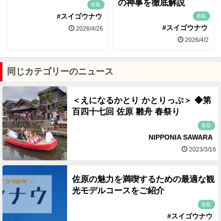
の神事を徹底解説
香取
#スイゴウナウ
香取
#スイゴウナウ
2026/4/26
2026/4/2
同じカテゴリーのニュース
＜えになるかとり かとりっぷ＞ ◆第
百四十七回 佐原 雛舟 春祭り
香取
NIPPONIA SAWARA
2023/3/16
佐原の魅力を満喫するための最適な観
光モデルコースをご紹介
香取
#スイゴウナウ