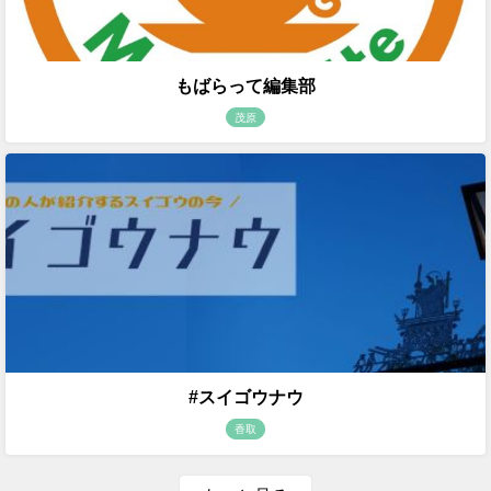
もばらって編集部
茂原
#スイゴウナウ
香取