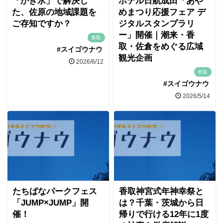
「かき氷」で解決し
ホテル日航成田「あや
た、佐原の地域課題を
めまつり応援フェア デ
ご存知ですか？
ジタルスタンプラリ
ー」開催｜潮来・香
香取
取・佐倉をめぐる広域
#スイゴウナウ
観光企画
2026/6/12
香取
#スイゴウナウ
2026/5/14
たちばなパークフェス
香取神宮式年神幸祭と
「JUMP×JUMP」開
は？千葉・茨城から日
催！
帰りで行ける12年に1度