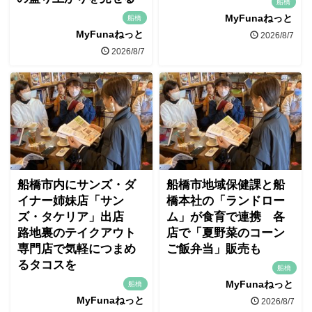
船橋
MyFunaねっと
船橋
MyFunaねっと
2026/8/7
2026/8/7
船橋市内にサンズ・ダ
船橋市地域保健課と船
イナー姉妹店「サン
橋本社の「ランドロー
ズ・タケリア」出店
ム」が食育で連携 各
路地裏のテイクアウト
店で「夏野菜のコーン
専門店で気軽につまめ
ご飯弁当」販売も
るタコスを
船橋
MyFunaねっと
船橋
MyFunaねっと
2026/8/7