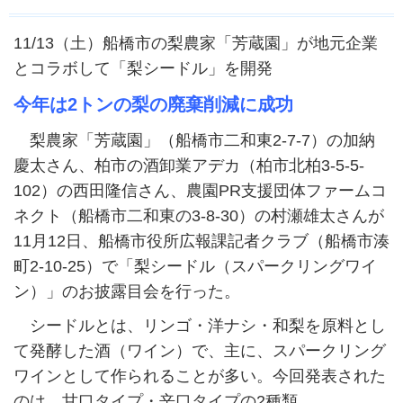
11/13（土）船橋市の梨農家「芳蔵園」が地元企業
とコラボして「梨シードル」を開発
今年は2トンの梨の廃棄削減に成功
梨農家「芳蔵園」（船橋市二和東2-7-7）の加納
慶太さん、柏市の酒卸業アデカ（柏市北柏3-5-5-
102）の西田隆信さん、農園PR⽀援団体ファームコ
ネクト（船橋市二和東の3-8-30）の村瀬雄太さんが
11月12日、船橋市役所広報課記者クラブ（船橋市湊
町2-10-25）で「梨シードル（スパークリングワイ
ン）」のお披露目会を行った。
シードルとは、リンゴ・洋ナシ・和梨を原料とし
て発酵した酒（ワイン）で、主に、スパークリング
ワインとして作られることが多い。今回発表された
のは、甘口タイプ・辛口タイプの2種類。