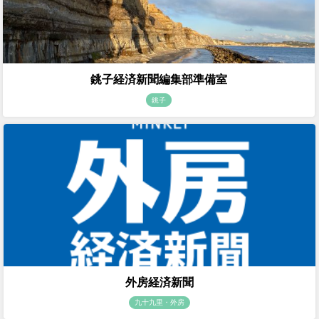
銚子経済新聞編集部準備室
銚子
外房経済新聞
九十九里・外房