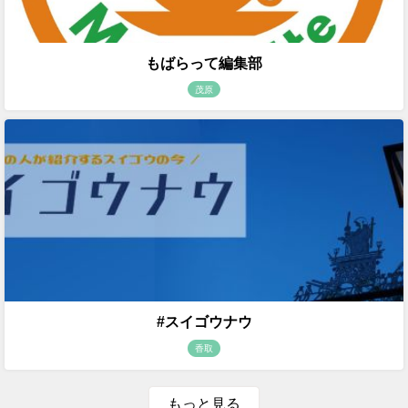
もばらって編集部
茂原
#スイゴウナウ
香取
もっと見る