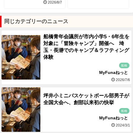
2026/8/7
同じカテゴリーのニュース
船橋青年会議所が市内小学5・6年生を
対象に「冒険キャンプ」開催へ 埼
玉・長瀞でのキャンプ＆ラフティング
体験
船橋
MyFunaねっと
2026/7/6
坪井小ミニバスケットボール部男子が
全国大会へ、創部以来初の快挙
船橋
MyFunaねっと
2024/3/1