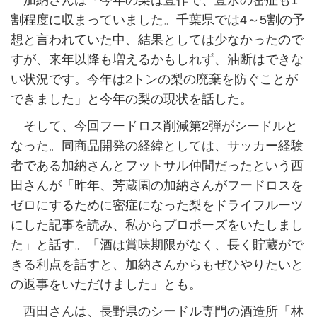
加納さんは「今年の梨は豊作で、豊水の密症も1
割程度に収まっていました。千葉県では4～5割の予
想と言われていた中、結果としては少なかったので
すが、来年以降も増えるかもしれず、油断はできな
い状況です。今年は2トンの梨の廃棄を防ぐことが
できました」と今年の梨の現状を話した。
そして、今回フードロス削減第2弾がシードルと
なった。同商品開発の経緯としては、サッカー経験
者である加納さんとフットサル仲間だったという西
田さんが「昨年、芳蔵園の加納さんがフードロスを
ゼロにするために密症になった梨をドライフルーツ
にした記事を読み、私からプロポーズをいたしまし
た」と話す。「酒は賞味期限がなく、長く貯蔵がで
きる利点を話すと、加納さんからもぜひやりたいと
の返事をいただけました」とも。
西田さんは、長野県のシードル専門の酒造所「林