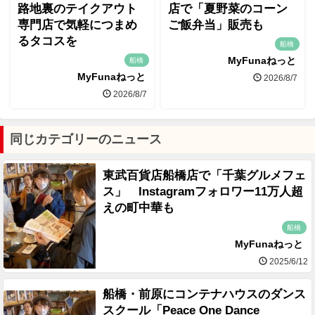
路地裏のテイクアウト
店で「夏野菜のコーン
専門店で気軽につまめ
ご飯弁当」販売も
るタコスを
船橋
MyFunaねっと
船橋
MyFunaねっと
2026/8/7
2026/8/7
同じカテゴリーのニュース
東武百貨店船橋店で「千葉グルメフェ
ス」 Instagramフォロワー11万人超
えの町中華も
船橋
MyFunaねっと
2025/6/12
船橋・前原にコンテナハウスのダンス
スクール「Peace One Dance