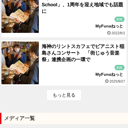
School」、1周年を迎え地域でも話題
に
船橋
MyFunaねっと
2022/6/1
海神のリントスカフェでピアニスト稲
島さんコンサート 「街じゅう音楽
祭」連携企画の一環で
船橋
MyFunaねっと
2025/9/27
もっと見る
メディア一覧