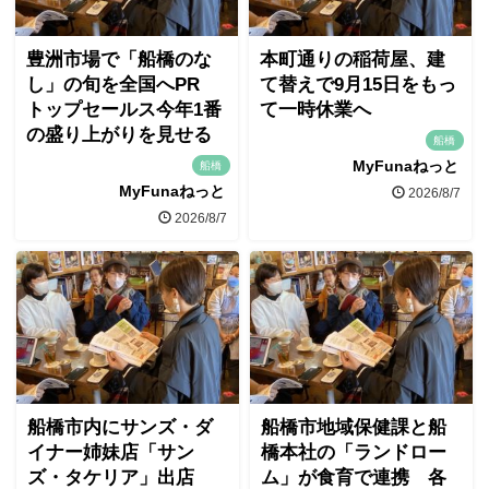
豊洲市場で「船橋のな
本町通りの稲荷屋、建
し」の旬を全国へPR
て替えで9月15日をもっ
トップセールス今年1番
て一時休業へ
の盛り上がりを見せる
船橋
MyFunaねっと
船橋
MyFunaねっと
2026/8/7
2026/8/7
船橋市内にサンズ・ダ
船橋市地域保健課と船
イナー姉妹店「サン
橋本社の「ランドロー
ズ・タケリア」出店
ム」が食育で連携 各