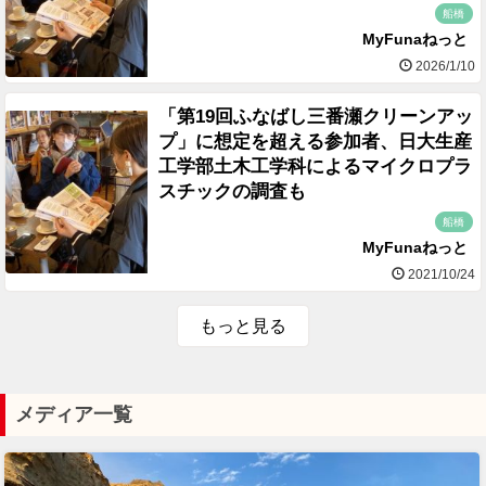
船橋
MyFunaねっと
2026/1/10
「第19回ふなばし三番瀬クリーンアッ
プ」に想定を超える参加者、日大生産
工学部土木工学科によるマイクロプラ
スチックの調査も
船橋
MyFunaねっと
2021/10/24
もっと見る
メディア一覧