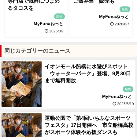
専門店で気軽につまめ
ご飯弁当」販売も
るタコスを
船橋
MyFunaねっと
船橋
MyFunaねっと
2026/8/7
2026/8/7
同じカテゴリーのニュース
イオンモール船橋に水遊びスポット
「ウォーターパーク」登場、9月30日
まで無料開放
船橋
MyFunaねっと
2025/6/19
運動公園で「第4回いちふなスポーツ
フェスタ」17日開催へ 市立船橋高校
がスポーツ体験や応援ダンスも