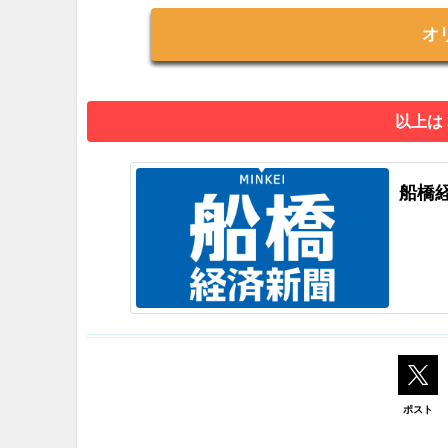
オ
以上は
船橋
ポスト