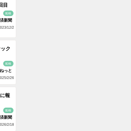
回目
船橋
済新聞
023/12/2
ナック
船橋
aねっと
025/2/26
に報
船橋
済新聞
026/2/18