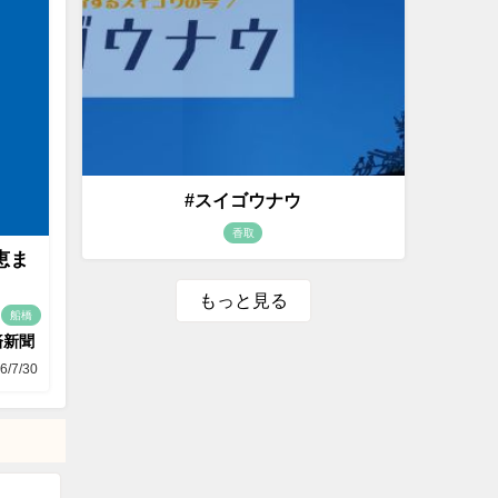
#スイゴウナウ
香取
恵ま
もっと見る
船橋
済新聞
6/7/30