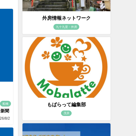
外房情報ネットワーク
九十九里・外房
もばらって編集部
船橋
済新聞
茂原
26/8/2