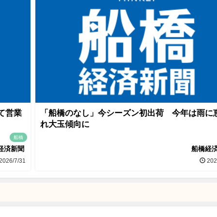
て営業
「船橋のなし」今シーズン初出荷 今年は雨に
れ大玉傾向に
船橋
経済新聞
船橋経
2026/7/31
202