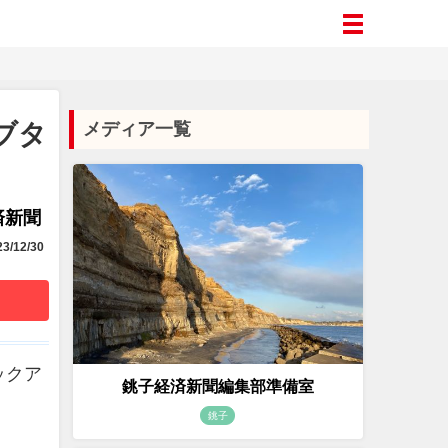
ブタ
メディア一覧
済新聞
3/12/30
ックア
銚子経済新聞編集部準備室
銚子