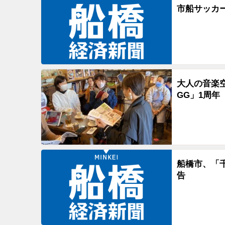
市船サッカ
大人の音楽
GG」1周年
船橋市、「
告