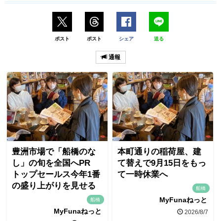
ポスト
ポスト
シェア
送る
通報
豊洲市場で「船橋のな
本町通りの稲荷屋、建
し」の旬を全国へPR
て替えで9月15日をもっ
トップセールス今年1番
て一時休業へ
の盛り上がりを見せる
船橋
MyFunaねっと
船橋
MyFunaねっと
2026/8/7