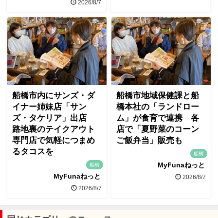
2026/8/7
船橋市内にサンズ・ダ
船橋市地域保健課と船
イナー姉妹店「サン
橋本社の「ランドロー
ズ・タケリア」出店
ム」が食育で連携 各
路地裏のテイクアウト
店で「夏野菜のコーン
専門店で気軽につまめ
ご飯弁当」販売も
るタコスを
船橋
MyFunaねっと
船橋
MyFunaねっと
2026/8/7
2026/8/7