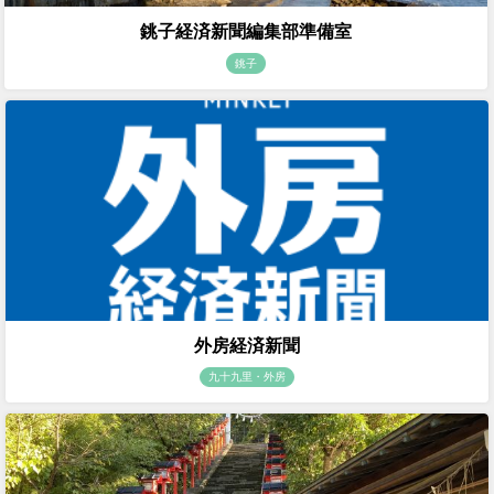
銚子経済新聞編集部準備室
銚子
外房経済新聞
九十九里・外房