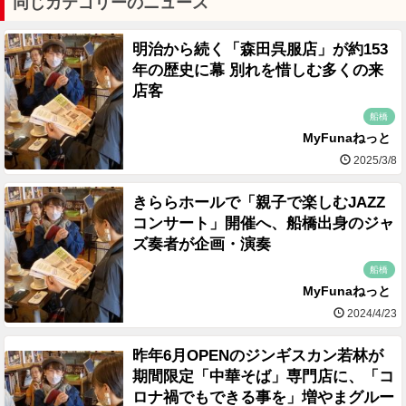
同じカテゴリーのニュース
明治から続く「森田呉服店」が約153
年の歴史に幕 別れを惜しむ多くの来
店客
船橋
MyFunaねっと
2025/3/8
きららホールで「親子で楽しむJAZZ
コンサート」開催へ、船橋出身のジャ
ズ奏者が企画・演奏
船橋
MyFunaねっと
2024/4/23
昨年6月OPENのジンギスカン若林が
期間限定「中華そば」専門店に、「コ
ロナ禍でもできる事を」増やまグルー