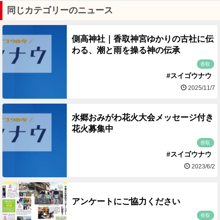
同じカテゴリーのニュース
側高神社｜香取神宮ゆかりの古社に伝
わる、潮と雨を操る神の伝承
香取
#スイゴウナウ
2025/11/7
水郷おみがわ花火大会メッセージ付き
花火募集中
香取
#スイゴウナウ
2023/6/2
アンケートにご協力ください
香取