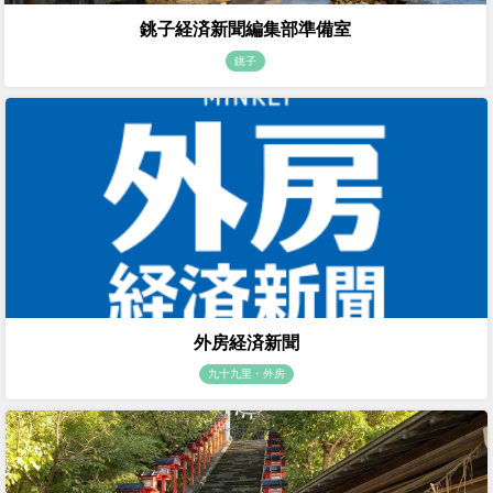
銚子経済新聞編集部準備室
銚子
外房経済新聞
九十九里・外房