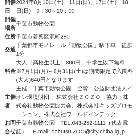
開催
2024年8月10日(土)、11日(日)、17日(土)、18
日
日(日) 9：30～20：00
開催
千葉市動物公園
場所
住所
千葉市若葉区源町280
千葉都市モノレール「動物公園」駅下車 徒歩
交通
1分
大人（高校生以上）800円、中学生以下無料
料金
※7月1日(月)～8月31日(土)は期間限定で入園料
(大人)640円となります。
主催：千葉市動物公園 協賛：公益財団法人イ
主催
オン環境財団 、株式会社ＺＯＺＯ 協力：株
者
式会社動物公園協力会、株式会社キッズプロモ
ーション、株式会社ワールドインテック
お問
千葉市動物公園 TEL:043-252-1111（代表電
合せ
話） E-mail: dobutsu.ZOO@city.chiba.lg.jp