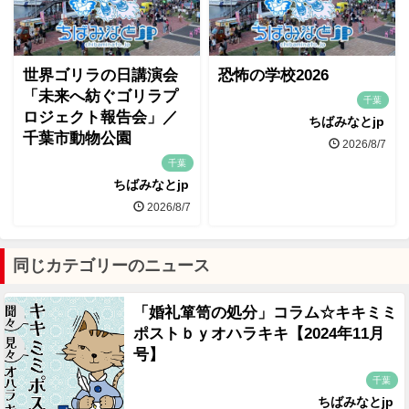
世界ゴリラの日講演会
恐怖の学校2026
「未来へ紡ぐゴリラプ
千葉
ロジェクト報告会」／
ちばみなとjp
千葉市動物公園
2026/8/7
千葉
ちばみなとjp
2026/8/7
同じカテゴリーのニュース
「婚礼箪笥の処分」コラム☆キキミミ
ポストｂｙオハラキキ【2024年11月
号】
千葉
ちばみなとjp