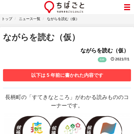
トップ
ニュース一覧
ながらを読む（仮）
ながらを読む（仮）
ながらを読む（仮）
2021/7/1
長柄
以下は 5 年前に書かれた内容です
長柄町の「すてきなところ」がわかる読みもののコ
ーナーです。