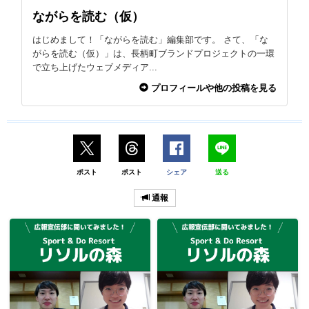
ながらを読む（仮）
はじめまして！「ながらを読む」編集部です。 さて、「な
がらを読む（仮）」は、長柄町ブランドプロジェクトの一環
で立ち上げたウェブメディア...
プロフィールや他の投稿を見る
ポスト
ポスト
シェア
送る
通報