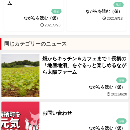
ム
長柄
ながらを読む（仮）
長柄
ながらを読む（仮）
2021/8/13
2021/8/20
同じカテゴリーのニュース
畑からキッチン＆カフェまで！長柄の
「地産地消」をぐるっと楽しめるなが
ら太陽ファーム
長柄
ながらを読む（仮）
2021/8/20
お問い合わせ
長柄
ながらを読む（仮）