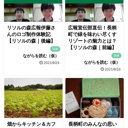
リソルの森広報伊藤さ
広報宣伝部直伝！長柄
んのロゴ制作体験記
町で緑を味わい尽くす
【リソルの森｜後編】
リゾートの魅力とは？
【リソルの森｜前編】
長柄
ながらを読む（仮）
長柄
ながらを読む（仮）
2021/9/24
2021/9/18
畑からキッチン＆カフ
長柄町のみんなの思い