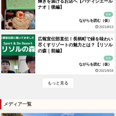
輝きを届けるお店へ【パティシエール
ナオ｜後編】
長柄
ながらを読む（仮）
2021/8/13
広報宣伝部直伝！長柄町で緑を味わい
尽くすリゾートの魅力とは？【リソル
の森｜前編】
長柄
ながらを読む（仮）
2021/9/18
もっと見る
メディア一覧