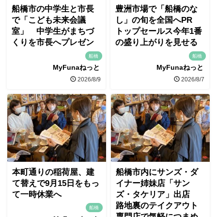
船橋市の中学生と市長
豊洲市場で「船橋のな
で「こども未来会議
し」の旬を全国へPR
室」 中学生がまちづ
トップセールス今年1番
くりを市長へプレゼン
の盛り上がりを見せる
船橋
船橋
MyFunaねっと
MyFunaねっと
2026/8/9
2026/8/7
本町通りの稲荷屋、建
船橋市内にサンズ・ダ
て替えで9月15日をもっ
イナー姉妹店「サン
て一時休業へ
ズ・タケリア」出店
路地裏のテイクアウト
船橋
専門店で気軽につまめ