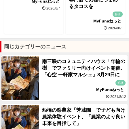
MyFunaねっと
るタコスを
2026/8/7
船橋
MyFunaねっと
2026/8/7
同じカテゴリーのニュース
南三咲のコミュニティハウス「年輪の
樹」でファミリー向けイベント開催、
「心空 一軒家マルシェ」8月29日に
船橋
MyFunaねっと
2021/8/12
船橋の梨農家「芳蔵園」で子ども向け
農業体験イベント、「農業のより良い
未来を目指して」