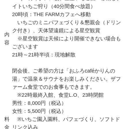
イトいちご狩り（40分間食べ放題）
20時頃：THE FARMカフェへ移動
いちごのミニパフェづくり＆懇親会（ドリン
ク付き）、天体望遠鏡による星空観賞
内
※星空観賞は天候により開催できない場合も
容
ございます
21時～21時半頃：現地解散
閉会後、ご希望の方は「おふろcaféかりんの
湯」で温泉＆サウナをお楽しみください。ザフ
ァーム食堂でのお食事もできます。
※22時最終入館、食堂L.O、23時閉館
男性：8,000円（税込）
女性：5,500円（税込）
料
※いちご園入園料、パフェづくり、ソフトド
金
リンク込み