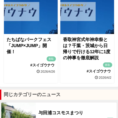
たちばなパークフェス
香取神宮式年神幸祭と
「JUMP×JUMP」開
は？千葉・茨城から日
催！
帰りで行ける12年に1度
の神事を徹底解説
香取
#スイゴウナウ
香取
#スイゴウナウ
2026/4/26
2026/4/2
同じカテゴリーのニュース
与田浦コスモスまつり