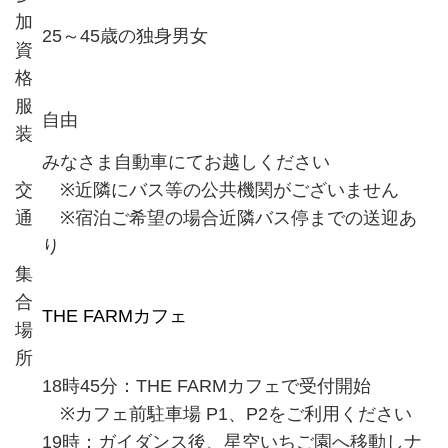
加
25～45歳の独身男女
資
格
服
自由
装
みなさま自動車にてお越しください
交
※近隣にバス等の公共機関がございません
通
※宿泊ご希望の場合近隣バス停までの送迎あ
り
集
合
THE FARMカフェ
場
所
18時45分：THE FARMカフェで受付開始
※カフェ前駐車場 P1、P2をご利用ください
19時：ガイダンス後、星空いちご園へ移動しナ