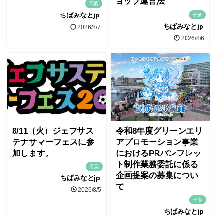
ョップ運営法
千葉
ちばみなとjp
千葉
ちばみなとjp
2026/8/7
2026/8/6
8/11（火）ジェフサス
令和8年度グリーンエリ
テナサマーフェスに参
アプロモーション事業
加します。
におけるPRパンフレッ
ト制作業務委託に係る
千葉
企画提案の募集につい
ちばみなとjp
て
2026/8/5
千葉
ちばみなとjp