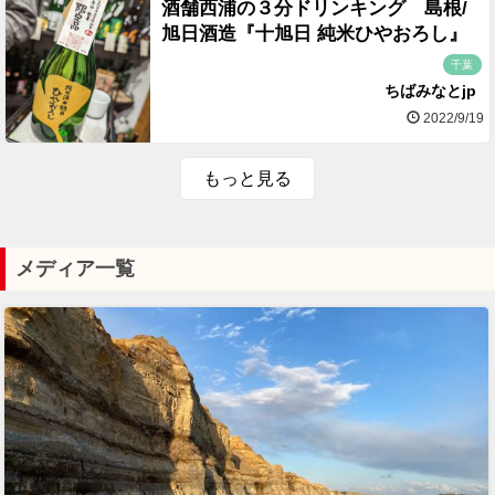
酒舗西浦の３分ドリンキング 島根/
旭日酒造『十旭日 純米ひやおろし』
千葉
ちばみなとjp
2022/9/19
もっと見る
メディア一覧