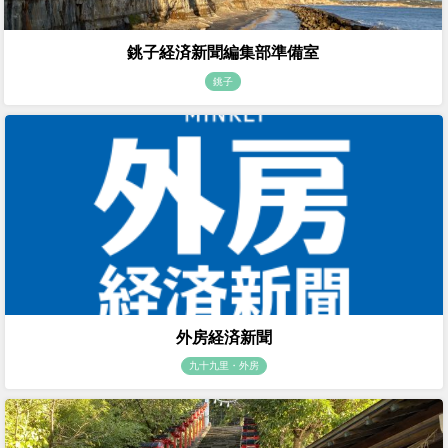
銚子経済新聞編集部準備室
銚子
外房経済新聞
九十九里・外房