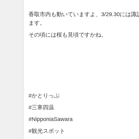
香取市内も動いていますよ、3/29.30に
ます。
その頃には桜も見頃ですかね。
#かとりっぷ
#三寒四温
#NipponiaSawara
#観光スポット