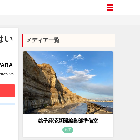
はい
メディア一覧
WARA
025/3/6
銚子経済新聞編集部準備室
。
銚子