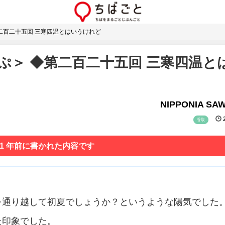
二百二十五回 三寒四温とはいうけれど
ぷ＞ ◆第二百二十五回 三寒四温と
NIPPONIA SA
2
香取
 1 年前に書かれた内容です
を通り越して初夏でしょうか？というような陽気でした
た印象でした。