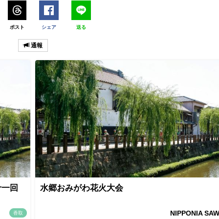
ポスト
シェア
送る
通報
十一回
水郷おみがわ花火大会
NIPPONIA SA
香取