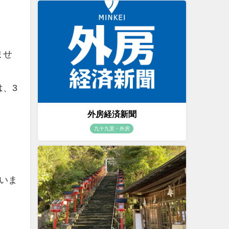
ませ
、3
外房経済新聞
九十九里・外房
いま