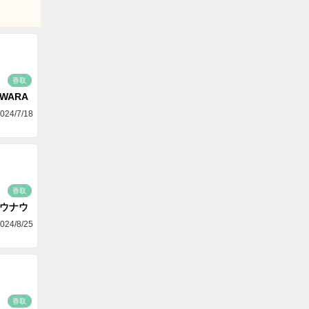
香取
AWARA
024/7/18
香取
ゴウナウ
024/8/25
香取