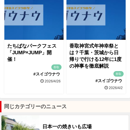
たちばなパークフェス
香取神宮式年神幸祭と
「JUMP×JUMP」開
は？千葉・茨城から日
催！
帰りで行ける12年に1度
の神事を徹底解説
香取
#スイゴウナウ
香取
#スイゴウナウ
2026/4/26
2026/4/2
同じカテゴリーのニュース
日本一の焼きいも広場