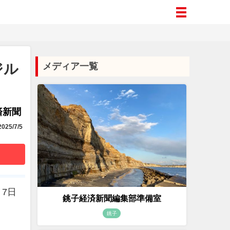
ジル
メディア一覧
済新聞
025/7/5
月7日
銚子経済新聞編集部準備室
銚子