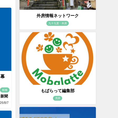
外房情報ネットワーク
九十九里・外房
 幕
もばらって編集部
船橋
済新聞
茂原
26/8/7