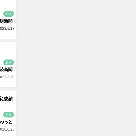
船橋
済新聞
023/9/17
船橋
済新聞
022/3/30
宅成約
船橋
aねっと
026/6/23