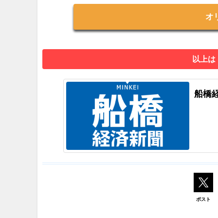
オ
以上は
船橋
ポスト