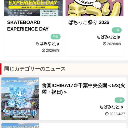
SKATEBOARD
ばちっこ祭り 2026
EXPERIENCE DAY
千葉
ちばみなとjp
千葉
ちばみなとjp
2026/8/8
2026/8/8
同じカテゴリーのニュース
食楽ICHIBA17＠千葉中央公園＜5/3(火
曜・祝日)＞
千葉
ちばみなとjp
2022/4/27