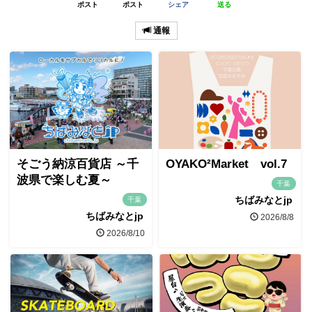
ポスト
ポスト
シェア
送る
通報
そごう納涼百貨店 ～千
OYAKO²Market vol.7
波県で楽しむ夏～
千葉
ちばみなとjp
千葉
ちばみなとjp
2026/8/8
2026/8/10