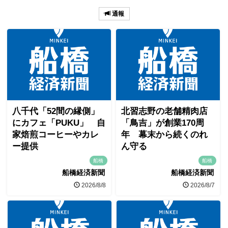
通報
八千代「52間の縁側」
北習志野の老舗精肉店
にカフェ「PUKU」 自
「鳥吉」が創業170周
家焙煎コーヒーやカレ
年 幕末から続くのれ
ー提供
ん守る
船橋
船橋
船橋経済新聞
船橋経済新聞
2026/8/8
2026/8/7