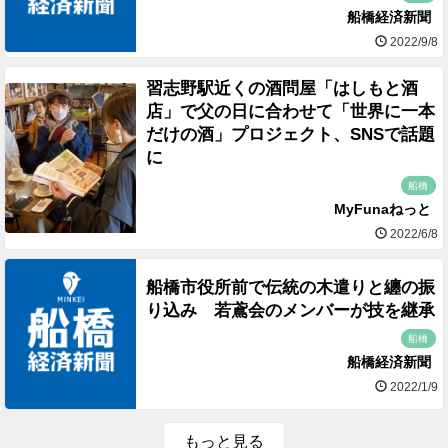
船橋経済新聞
2022/9/8
習志野駅近くの酒問屋「はしもと酒
店」で父の日に合わせて「世界に一本
だけの酒」プロジェクト、SNSで話題
に
船橋
MyFunaねっと
2022/6/8
船橋市役所前で伝統の木遣りと纏の振
り込み 若鳶会のメンバーが技を継承
船橋
船橋経済新聞
2022/1/9
もっと見る