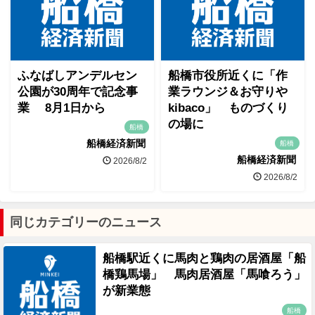
ふなばしアンデルセン
船橋市役所近くに「作
公園が30周年で記念事
業ラウンジ＆お守りや
業 8月1日から
kibaco」 ものづくり
の場に
船橋
船橋経済新聞
船橋
船橋経済新聞
2026/8/2
2026/8/2
同じカテゴリーのニュース
船橋駅近くに馬肉と鶏肉の居酒屋「船
橋鶏馬場」 馬肉居酒屋「馬喰ろう」
が新業態
船橋