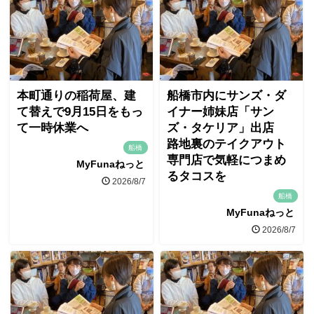
本町通りの稲荷屋、建
船橋市内にサンズ・ダ
て替えで9月15日をもっ
イナー姉妹店「サン
て一時休業へ
ズ・タケリア」出店
路地裏のテイクアウト
船橋
専門店で気軽につまめ
MyFunaねっと
るタコスを
2026/8/7
船橋
MyFunaねっと
2026/8/7