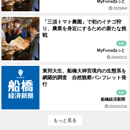
MyFunaねっと
2025/6/4
「三須トマト農園」で初のイチゴ狩
り、農業を身近にするための新たな挑
戦
船橋
MyFunaねっと
2024/2/12
東邦大生、船橋大神宮境内の生態系を
網羅的調査 自然観察パンフレット発
行
船橋
船橋経済新聞
2024/12/16
もっと見る