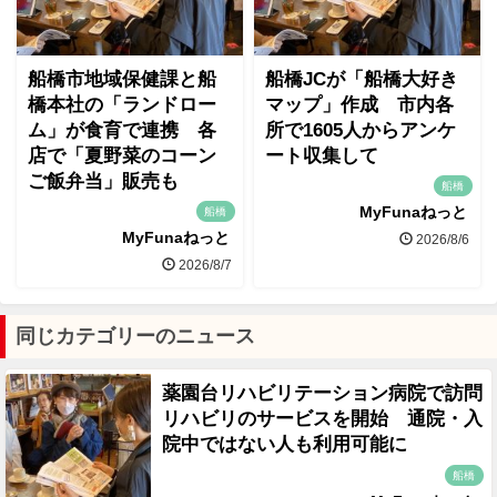
船橋市地域保健課と船
船橋JCが「船橋大好き
橋本社の「ランドロー
マップ」作成 市内各
ム」が食育で連携 各
所で1605人からアンケ
店で「夏野菜のコーン
ート収集して
ご飯弁当」販売も
船橋
MyFunaねっと
船橋
MyFunaねっと
2026/8/6
2026/8/7
同じカテゴリーのニュース
薬園台リハビリテーション病院で訪問
リハビリのサービスを開始 通院・入
院中ではない人も利用可能に
船橋