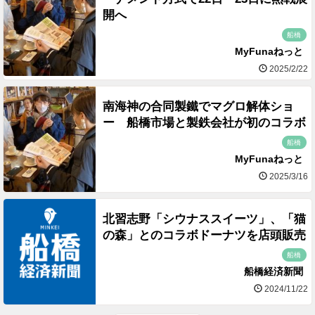
開へ
船橋
MyFunaねっと
2025/2/22
南海神の合同製鐵でマグロ解体ショ
ー 船橋市場と製鉄会社が初のコラボ
船橋
MyFunaねっと
2025/3/16
北習志野「シウナススイーツ」、「猫
の森」とのコラボドーナツを店頭販売
船橋
船橋経済新聞
2024/11/22