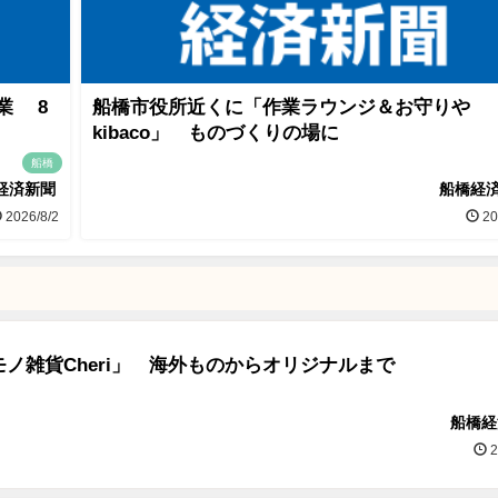
業 8
船橋市役所近くに「作業ラウンジ＆お守りや
kibaco」 ものづくりの場に
船橋
経済新聞
船橋経
2026/8/2
20
ノ雑貨Cheri」 海外ものからオリジナルまで
船橋経
2