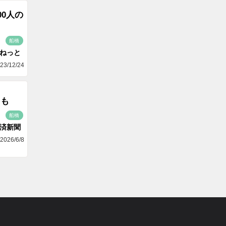
0人の
船橋
aねっと
23/12/24
ドも
船橋
済新聞
2026/6/8