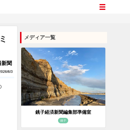
ミ
メディア一覧
済新聞
026/6/3
の
銚子経済新聞編集部準備室
銚子