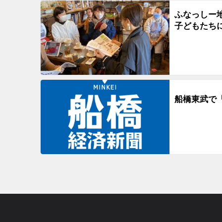
ふなっしー地
子どもたち
船橋東武で