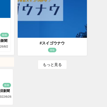
船橋
済新聞
#スイゴウナウ
26/8/2
香取
もっと見る
船橋
済新聞
022/6/26