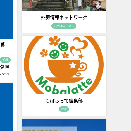
外房情報ネットワーク
九十九里・外房
 幕
船橋
済新聞
26/8/7
もばらって編集部
茂原