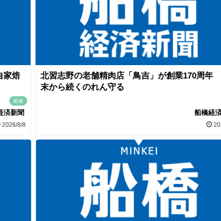
自家焙
北習志野の老舗精肉店「鳥吉」が創業170周年
末から続くのれん守る
船橋
経済新聞
船橋経
2026/8/8
20