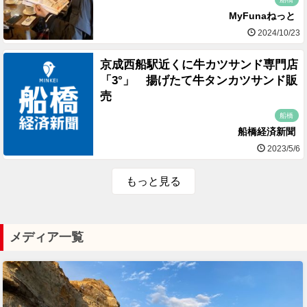
MyFunaねっと
2024/10/23
京成西船駅近くに牛カツサンド専門店
「3°」 揚げたて牛タンカツサンド販
売
船橋
船橋経済新聞
2023/5/6
もっと見る
メディア一覧