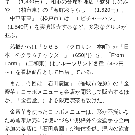
キ」（1,430円）、柏市の会席料理店「煮焚 しのみ
や」（柏市東）の「海鮮彩ちらし」（1,620円）、
「中華東東」（松戸市）は「エビチャーハン」
（1,540円）を実演販売するなど、多彩なグルメが
並ぶ。
船橋からは「９６３」（クロサン。本町）が「日
本一のクラムチャウダー」（650円）を、「From
Farm」（二和東）はフルーツサンド各種（432円
～）を看板商品として出店している。
また、今回は「石田農園」（香取市佐原）の「金
蜜芋」コラボメニューも各店が開発して販売するほ
か、「金蜜堂」による限定喫茶も設けた。
金蜜芋を使ったコラボメニューは、形が不揃いな
ため通常販売には使いづらい規格外の金蜜芋を企画
参加の各店に「石田農園」が無償提供。県内の飲食