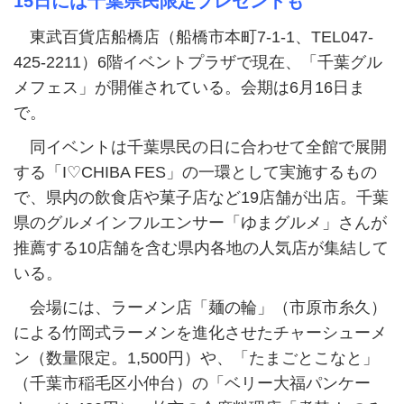
15日には千葉県民限定プレゼントも
東武百貨店船橋店（船橋市本町7-1-1、TEL047-
425-2211）6階イベントプラザで現在、「千葉グル
メフェス」が開催されている。会期は6月16日ま
で。
同イベントは千葉県民の日に合わせて全館で展開
する「I♡CHIBA FES」の一環として実施するもの
で、県内の飲食店や菓子店など19店舗が出店。千葉
県のグルメインフルエンサー「ゆまグルメ」さんが
推薦する10店舗を含む県内各地の人気店が集結して
いる。
会場には、ラーメン店「麺の輪」（市原市糸久）
による竹岡式ラーメンを進化させたチャーシューメ
ン（数量限定。1,500円）や、「たまごとこなと」
（千葉市稲毛区小仲台）の「ベリー大福パンケー