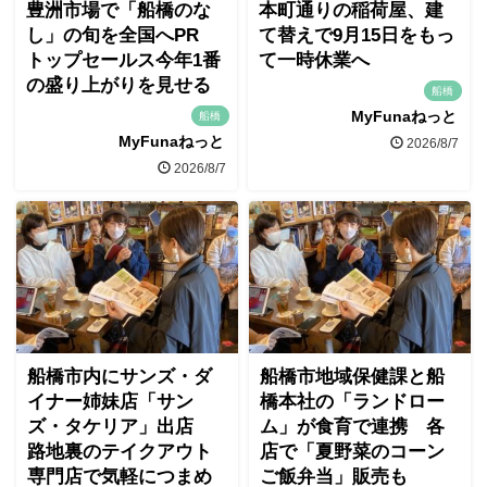
豊洲市場で「船橋のな
本町通りの稲荷屋、建
し」の旬を全国へPR
て替えで9月15日をもっ
トップセールス今年1番
て一時休業へ
の盛り上がりを見せる
船橋
MyFunaねっと
船橋
MyFunaねっと
2026/8/7
2026/8/7
船橋市内にサンズ・ダ
船橋市地域保健課と船
イナー姉妹店「サン
橋本社の「ランドロー
ズ・タケリア」出店
ム」が食育で連携 各
路地裏のテイクアウト
店で「夏野菜のコーン
専門店で気軽につまめ
ご飯弁当」販売も