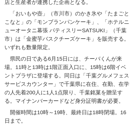
店と生産者が連携した企画となる。
「おいもや壺」（市川市）のかき氷や「たまごと
こなと」の「モンブランパンケーキ」、「ホテルニ
ューオータニ幕張 パティスリーSATSUKI」（千葉
市）は「金蜜芋バスクチーズケーキ」を販売する。
いずれも数量限定。
県民の日である6月15日には、チーバくんが来
場。11時と13時は1階正面入口に、15時は6階イベ
ントプラザに登場する。同日は「千葉グルメフェス
サービスカウンター」で千葉県に在住、在勤、在学
の人先着200人に1人1点限り、千葉銘菓を贈呈す
る。マイナンバーカードなど身分証明書が必要。
開催時間は10時～19時、最終日は18時閉場。16
日まで。