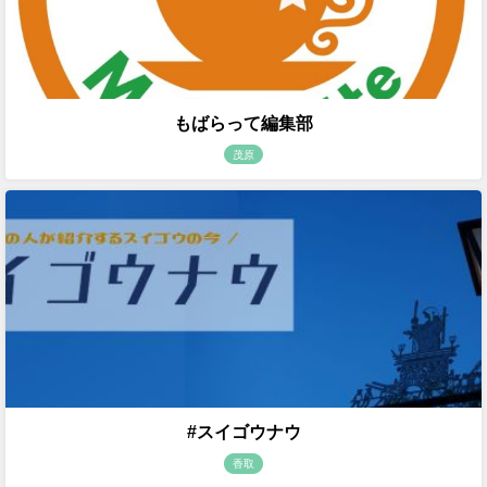
もばらって編集部
茂原
#スイゴウナウ
香取