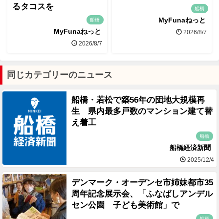
るタコスを
船橋
MyFunaねっと
船橋
MyFunaねっと
2026/8/7
2026/8/7
同じカテゴリーのニュース
船橋・若松で築56年の団地大規模再
生 県内最多戸数のマンション建て替
え着工
船橋
船橋経済新聞
2025/12/4
デンマーク・オーデンセ市姉妹都市35
周年記念展示会、「ふなばしアンデル
セン公園 子ども美術館」で
船橋