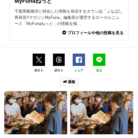
MyFunaねっと
千葉県船橋市に特化した情報を発信するタウン誌「ふなばし
再発見!!マガジンMyFuna」編集部が運営するローカルニュ
ース「MyFunaねっと」の情報を掲...
プロフィールや他の投稿を見る
ポスト
ポスト
シェア
送る
通報