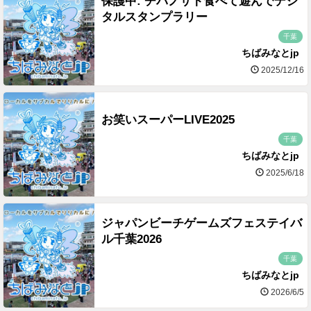
保護中: チバノサト食べて遊んでデジ
タルスタンプラリー
千葉
ちばみなとjp
2025/12/16
お笑いスーパーLIVE2025
千葉
ちばみなとjp
2025/6/18
ジャパンビーチゲームズフェステイバ
ル千葉2026
千葉
ちばみなとjp
2026/6/5