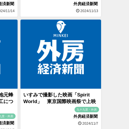
経済新聞
外房経済新聞
24/11/14
2024/11/13
地元蜂
いすみで撮影した映画「Spirit
工につ
World」 東京国際映画祭で上映
九十九里・外房
外房経済新聞
九里・外房
経済新聞
2024/11/7