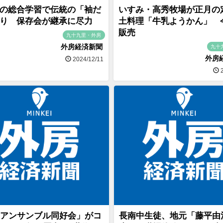
の総合学習で伝統の「袖だ
いすみ・高秀牧場が正月の
り 保存会が継承に尽力
土料理「牛乳ようかん」 
販売
九十九里・外房
外房経済新聞
九十
外房
2024/12/11
2
アンサンブル同好会」がコ
長南中生徒、地元「藤平由