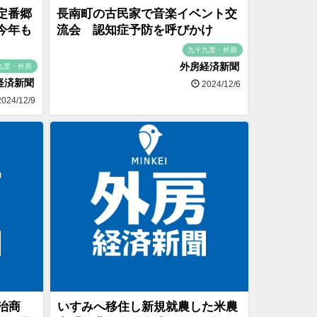
定番郷
長南町の古民家で音楽イベント交
今年も
流会 認知症予防を呼びかけ
九十九里・外房
外房経済新聞
九里・外房
経済新聞
2024/12/6
024/12/9
治商
いすみへ移住し新規就農した米農