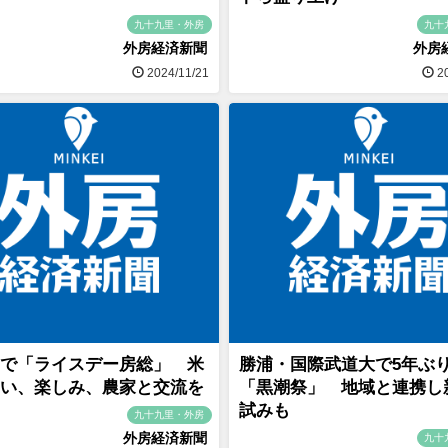
九十九里・外房
九十
外房経済新聞
外房
2024/11/21
20
で「ライスデー房総」 米
勝浦・国際武道大で5年ぶ
い、楽しみ、農家と交流を
「黒潮祭」 地域と連携し
試みも
九十九里・外房
外房経済新聞
九十