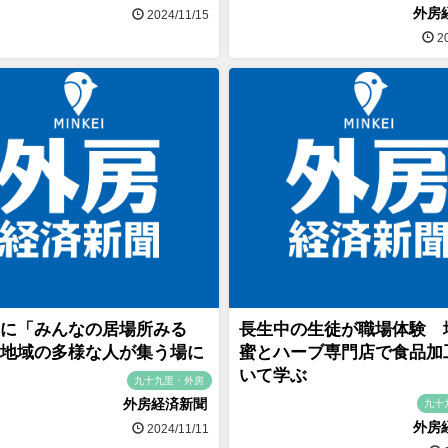
外房
2024/11/15
20
に「みんなの居場所みる
長生中の生徒が職場体験 
地域の多様な人が集う場に
蜜とハーブ専門店で食品加
いて学ぶ
九十九里・外房
外房経済新聞
九十
外房
2024/11/11