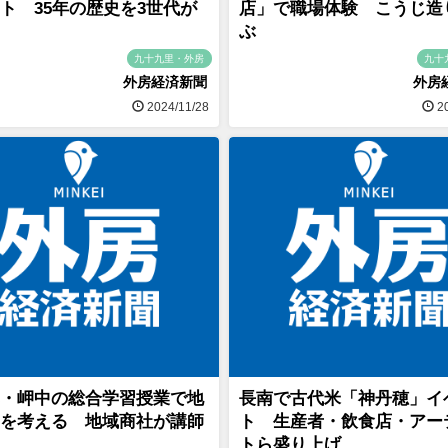
ト 35年の歴史を3世代が
店」で職場体験 こうじ造
ぶ
九十九里・外房
九十
外房経済新聞
外房
2024/11/28
20
・岬中の総合学習授業で地
長南で古代米「神丹穂」イ
を考える 地域商社が講師
ト 生産者・飲食店・アー
トら盛り上げ