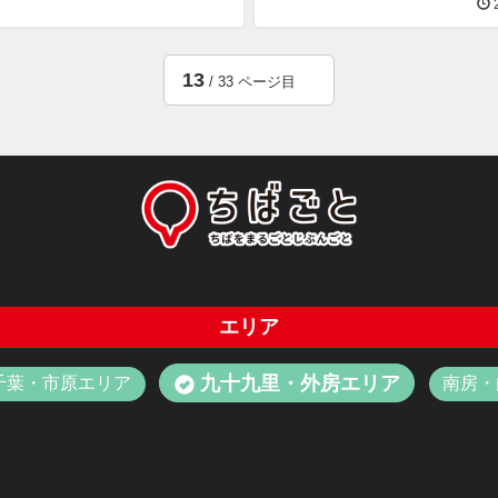
2
13
/ 33 ページ目
エリア
九十九里・外房エリア
千葉・市原エリア
南房・