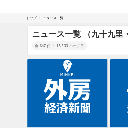
トップ
ニュース一覧
ニュース一覧 （九十九里
全
647
件 ・
13 / 33
ページ目