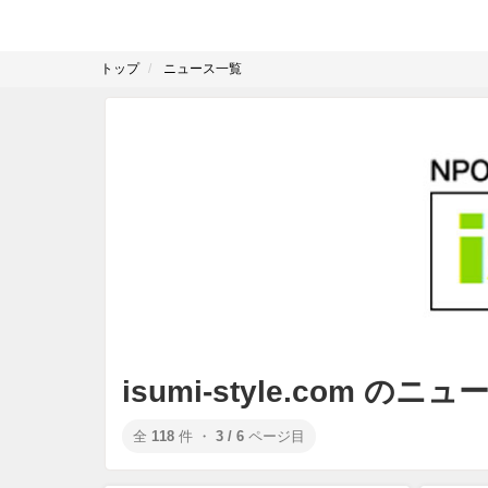
トップ
ニュース一覧
isumi-style.com のニ
全
118
件 ・
3 / 6
ページ目