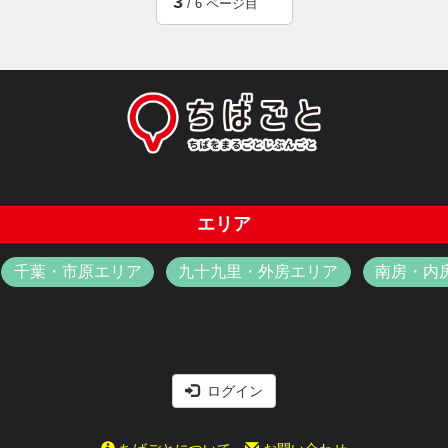
3
/ 6 ページ目
エリア
千葉・市原エリア
九十九里・外房エリア
南房・内
ログイン