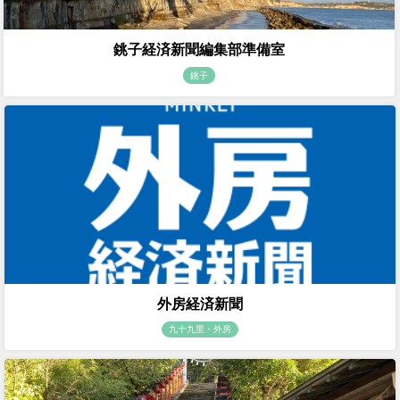
銚子経済新聞編集部準備室
銚子
外房経済新聞
九十九里・外房