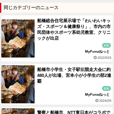
同じカテゴリーのニュース
船橋総合住宅展示場で「わいわいキッ
ズ・スポーツ＆健康祭り」、市内の市
民団体やスポーツ系幼児教室、クリニ
ックが出店
船橋
MyFunaねっと
2022/3/15
船橋市小学生・女子駅伝競走大会に約
480人が出場、宮本小が小学生の部2連
覇
船橋
MyFunaねっと
2024/2/5
警察と船橋市、NTT東日本がコラボで