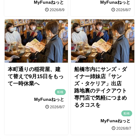
MyFunaねっと
MyFunaねっと
2026/8/9
2026/8/7
本町通りの稲荷屋、建
船橋市内にサンズ・ダ
て替えで9月15日をもっ
イナー姉妹店「サン
て一時休業へ
ズ・タケリア」出店
路地裏のテイクアウト
船橋
専門店で気軽につまめ
MyFunaねっと
るタコスを
2026/8/7
船橋
MyFunaねっと
2026/8/7