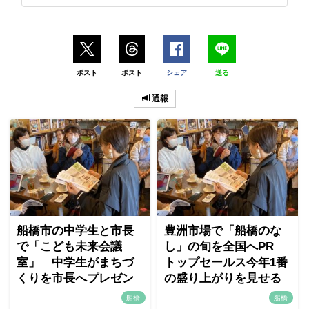
ポスト
ポスト
シェア
送る
通報
船橋市の中学生と市長
豊洲市場で「船橋のな
で「こども未来会議
し」の旬を全国へPR
室」 中学生がまちづ
トップセールス今年1番
くりを市長へプレゼン
の盛り上がりを見せる
船橋
船橋