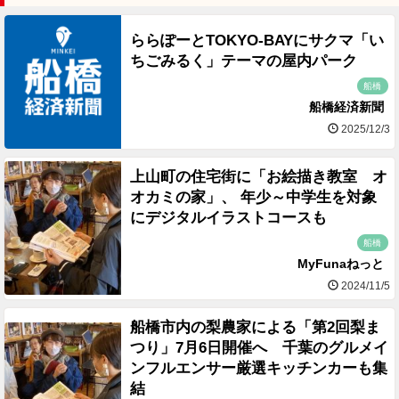
ららぽーとTOKYO-BAYにサクマ「い
ちごみるく」テーマの屋内パーク
船橋
船橋経済新聞
2025/12/3
上山町の住宅街に「お絵描き教室 オ
オカミの家」、 年少～中学生を対象
にデジタルイラストコースも
船橋
MyFunaねっと
2024/11/5
船橋市内の梨農家による「第2回梨ま
つり」7月6日開催へ 千葉のグルメイ
ンフルエンサー厳選キッチンカーも集
結