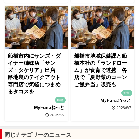
船橋市内にサンズ・ダ
船橋市地域保健課と船
イナー姉妹店「サン
橋本社の「ランドロー
ズ・タケリア」出店
ム」が食育で連携 各
路地裏のテイクアウト
店で「夏野菜のコーン
専門店で気軽につまめ
ご飯弁当」販売も
るタコスを
船橋
MyFunaねっと
船橋
MyFunaねっと
2026/8/7
2026/8/7
同じカテゴリーのニュース