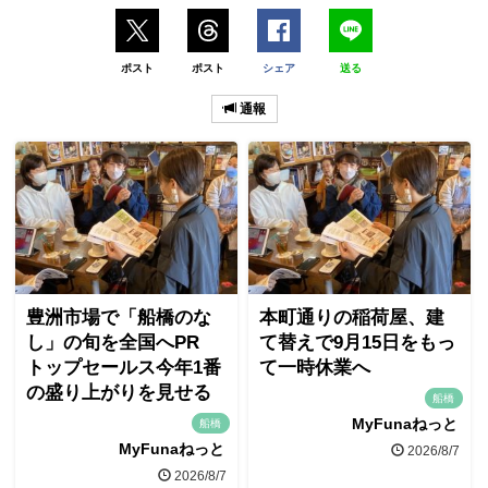
ポスト
ポスト
シェア
送る
通報
豊洲市場で「船橋のな
本町通りの稲荷屋、建
し」の旬を全国へPR
て替えで9月15日をもっ
トップセールス今年1番
て一時休業へ
の盛り上がりを見せる
船橋
MyFunaねっと
船橋
MyFunaねっと
2026/8/7
2026/8/7