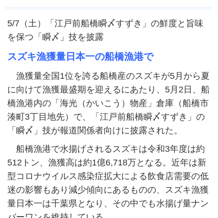
5/7（土）「江戸前船橋瞬〆すずき」の鮮度と旨味
を保つ「瞬〆」技を披露
スズキ漁獲量日本一の船橋漁港で
漁獲量全国1位を誇る船橋産のスズキが5月から夏
に向けて漁獲最盛期を迎えるにあたり、5月2日、船
橋漁港内の「海光（かいこう）物産」倉庫（船橋市
湊町3丁目地先）で、「江戸前船橋瞬〆すずき」の
「瞬〆」技が報道関係者向けに披露された。
船橋漁港で水揚げされるスズキは令和3年度は約
512トン、漁獲高は約1億6,718万となる。近年は新
型コロナウイルス感染症拡大による飲食店需要の低
迷の影響もあり減少傾向にあるものの、スズキ漁獲
量日本一は千葉県となり、その中でも水揚げ量ナン
バーワンを維持している。