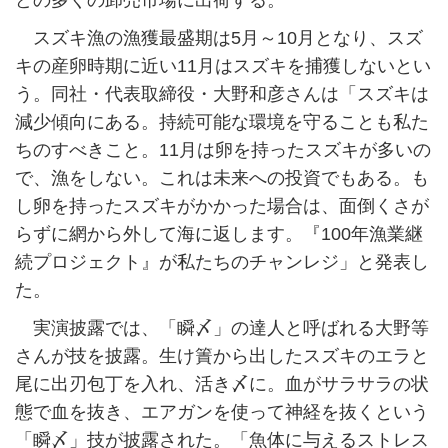
どの多くの卸売市場に出荷する。
スズキ漁の漁獲最盛期は5月～10月となり、スズ
キの産卵時期に近い11月はスズキを捕獲しないとい
う。同社・代表取締役・大野和彦さんは「スズキは
減少傾向にある。持続可能な環境を守ることも私た
ちのすべきこと。11月は卵を持ったスズキが多いの
で、漁をしない。これは未来への投資でもある。も
し卵を持ったスズキがかかった場合は、面倒くさが
らずに網から外して海に返します。『100年漁業継
続プロジェクト』が私たちのチャンレジ」と発表し
た。
実演披露では、「瞬〆」の達人と呼ばれる大野等
さんが技を披露。生け簀から出したスズキのエラと
尾に出刃包丁を入れ、活き〆に。血がサラサラの状
態で血を抜き、エアガンを使って神経を抜くという
「瞬〆」技が披露された。「魚体に与えるストレス