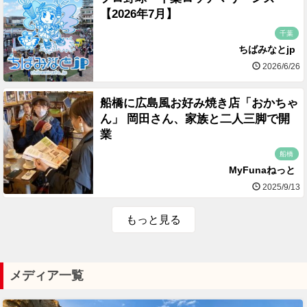
【2026年7月】
千葉
ちばみなとjp
2026/6/26
船橋に広島風お好み焼き店「おかちゃ
ん」 岡田さん、家族と二人三脚で開
業
船橋
MyFunaねっと
2025/9/13
もっと見る
メディア一覧