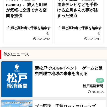
nanmo」、旅人と町民
道東テレビなどを手掛
が気軽に交流できる空
ける立川さんの夢が詰
間を提供
まった拠点
主婦と高齢者で千葉を編集す
主婦と高齢者で千葉を編集す
る
る
2023/2/12
2023/2/11
他のニュース
新松戸でSDGsイベント ゲームと昆
虫料理で地球の未来を考える
松戸
松戸経済新聞
2024/1/22
プロ野球 千葉ロッテマリーンズ