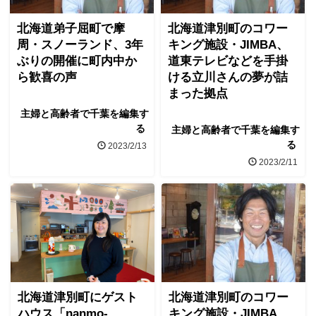
北海道弟子屈町で摩
北海道津別町のコワー
周・スノーランド、3年
キング施設・JIMBA、
ぶりの開催に町内中か
道東テレビなどを手掛
ら歓喜の声
ける立川さんの夢が詰
まった拠点
主婦と高齢者で千葉を編集す
る
主婦と高齢者で千葉を編集す
る
2023/2/13
2023/2/11
北海道津別町にゲスト
北海道津別町のコワー
ハウス「nanmo-
キング施設・JIMBA、