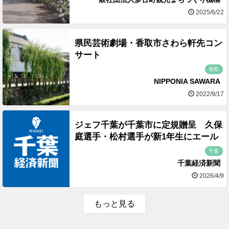
2025/6/22
県民芸術劇場・香取市さわら軒先コン
サート
香取
NIPPONIA SAWARA
2022/9/17
ジェフ千葉が千葉市に定規贈呈 久保
庭選手・松村選手が新1年生にエール
千葉
千葉経済新聞
2026/4/9
もっと見る