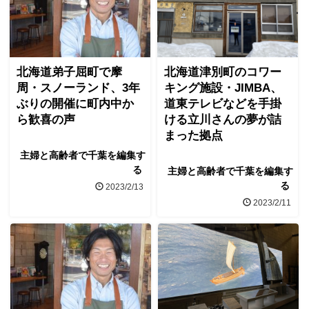
北海道弟子屈町で摩
北海道津別町のコワー
周・スノーランド、3年
キング施設・JIMBA、
ぶりの開催に町内中か
道東テレビなどを手掛
ら歓喜の声
ける立川さんの夢が詰
まった拠点
主婦と高齢者で千葉を編集す
る
主婦と高齢者で千葉を編集す
る
2023/2/13
2023/2/11