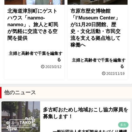
北海道津別町にゲスト
市原市歴史博物館
ハウス「nanmo-
「I’Museum Center」
nanmo」、旅人と町民
が11月20日開館、歴
が気軽に交流できる空
史・文化活動・市民交
間を提供
流を支える拠点地して
稼働へ
主婦と高齢者で千葉を編集す
る
主婦と高齢者で千葉を編集す
る
2023/2/12
2022/11/19
他のニュース
多古町おためし地域おこし協力隊員を
募集します！
多古
一般社団法人多古町観光まちづくり機構