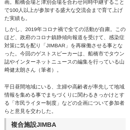
画。船橋会場と津別会場を合わせ同時中継すること
で100人以上が参加する盛大な交流会まで育て上げ
た実績も。
しかし、2019年コロナ禍で全ての活動が自粛。この
ほど、政府のコロナ鎮静傾向報道を受けて、感染症
対策に気を配り「JIMBAR」を再稼働させる事とな
った。今回のゲストスピーカーは、船橋市でタウン
誌やインターネットニュースの編集を行っている山
﨑健太朗さん（筆者）。
平日昼間地域にいる、主婦や高齢者が率先して地域
情報を集める事でまちづくりに関わるきっかけとす
る「市民ライター制度」などの企画について参加者
らと意見を交わした。
複合施設JIMBA