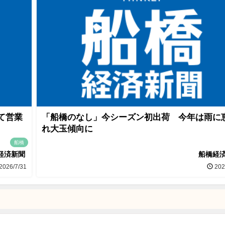
て営業
「船橋のなし」今シーズン初出荷 今年は雨に
れ大玉傾向に
船橋
経済新聞
船橋経
2026/7/31
202