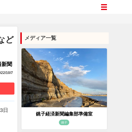
など
メディア一覧
済新聞
22/10/7
3日
銚子経済新聞編集部準備室
銚子