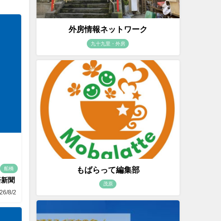
外房情報ネットワーク
九十九里・外房
もばらって編集部
船橋
済新聞
茂原
26/8/2