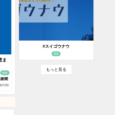
#スイゴウナウ
香取
恵ま
もっと見る
船橋
済新聞
6/7/30