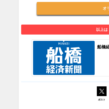
オ
以上は
船橋
ポスト