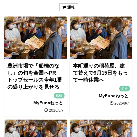
通報
豊洲市場で「船橋のな
本町通りの稲荷屋、建
し」の旬を全国へPR
て替えで9月15日をもっ
トップセールス今年1番
て一時休業へ
の盛り上がりを見せる
船橋
MyFunaねっと
船橋
MyFunaねっと
2026/8/7
2026/8/7