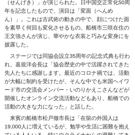
（せんげき）」が演じられた。日中国交正常化50周
年を記念したもので、演目は「変面（へんめ
ん）」。これは古武術の動きの中で、顔につけた面
を素早く何回も変化させるもの。船橋市三咲在住の
王文強さんが演じ、華やかな衣装と巧みな変身にを
披露した。
ステージでは同協会設立35周年の記念式典も行わ
れ、嘉規洋会長は「協会歴史の中で活躍されてきた
先人たちに感謝します。最近のコロナ禍では、活動
が大幅に制約を受けたが、そんな中でも米国ヘイワ
ード市の交流会メンバー・いのりかえこさんなどが
開催したオンライン交流活動などもあり、船橋での
活動の大きな力になった」と話した。
来賓の船橋市松戸徹市長は「在留の外国人は
19,000人に増えているが、勉学や生活に困難を抱え