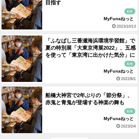
目指す
船橋
MyFunaねっと
2023/10/13
「ふなばし三番瀬海浜環境学習館」で
夏の特別展「大東京湾展2022」、五感
を使って「東京湾に出かけた気分」に
船橋
MyFunaねっと
2022/8/1
船橋大神宮で2年ぶりの「節分祭」、
赤鬼と青鬼が登場する神楽の舞も
船橋
MyFunaねっと
2023/2/4