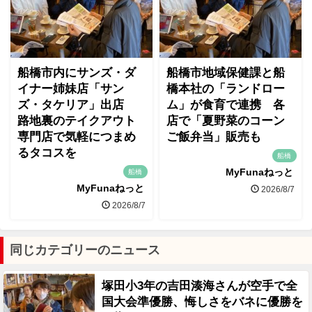
船橋市内にサンズ・ダ
船橋市地域保健課と船
イナー姉妹店「サン
橋本社の「ランドロー
ズ・タケリア」出店
ム」が食育で連携 各
路地裏のテイクアウト
店で「夏野菜のコーン
専門店で気軽につまめ
ご飯弁当」販売も
るタコスを
船橋
MyFunaねっと
船橋
MyFunaねっと
2026/8/7
2026/8/7
同じカテゴリーのニュース
塚田小3年の吉田湊海さんが空手で全
国大会準優勝、悔しさをバネに優勝を