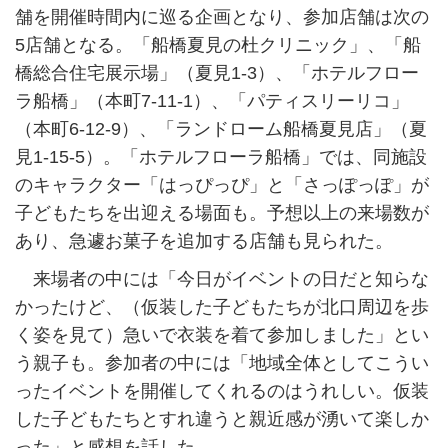
舗を開催時間内に巡る企画となり、参加店舗は次の
5店舗となる。「船橋夏見の杜クリニック」、「船
橋総合住宅展示場」（夏見1-3）、「ホテルフロー
ラ船橋」（本町7-11-1）、「パティスリーリコ」
（本町6-12-9）、「ランドローム船橋夏見店」（夏
見1-15-5）。「ホテルフローラ船橋」では、同施設
のキャラクター「はっぴっぴ」と「さっぽっぽ」が
子どもたちを出迎える場面も。予想以上の来場数が
あり、急遽お菓子を追加する店舗も見られた。
来場者の中には「今日がイベントの日だと知らな
かったけど、（仮装した子どもたちが北口周辺を歩
く姿を見て）急いで衣装を着て参加しました」とい
う親子も。参加者の中には「地域全体としてこうい
ったイベントを開催してくれるのはうれしい。仮装
した子どもたちとすれ違うと親近感が湧いて楽しか
った」と感想を話した。