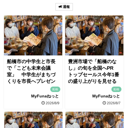
通報
船橋市の中学生と市長
豊洲市場で「船橋のな
で「こども未来会議
し」の旬を全国へPR
室」 中学生がまちづ
トップセールス今年1番
くりを市長へプレゼン
の盛り上がりを見せる
船橋
船橋
MyFunaねっと
MyFunaねっと
2026/8/9
2026/8/7