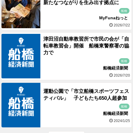
新たなつながりを生み出す拠点に
船橋
MyFunaねっと
2026/7/22
津田沼自動車教習所で市民の会が「自
転車教習会」開催 船橋東警察署の協
力で
船橋
船橋経済新聞
2026/7/20
運動公園で「市立船橋スポーツフェス
ティバル」 子どもたち650人超参加
船橋
船橋経済新聞
2024/1/25