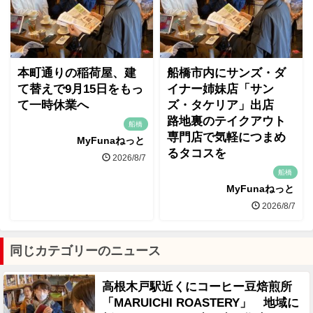
本町通りの稲荷屋、建
船橋市内にサンズ・ダ
て替えで9月15日をもっ
イナー姉妹店「サン
て一時休業へ
ズ・タケリア」出店
路地裏のテイクアウト
船橋
専門店で気軽につまめ
MyFunaねっと
るタコスを
2026/8/7
船橋
MyFunaねっと
2026/8/7
同じカテゴリーのニュース
高根木戸駅近くにコーヒー豆焙煎所
「MARUICHI ROASTERY」 地域に