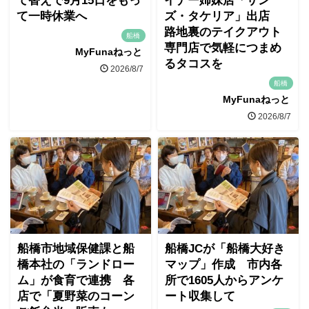
て替えで9月15日をもっ
イナー姉妹店「サン
て一時休業へ
ズ・タケリア」出店
路地裏のテイクアウト
船橋
専門店で気軽につまめ
MyFunaねっと
るタコスを
2026/8/7
船橋
MyFunaねっと
2026/8/7
船橋市地域保健課と船
船橋JCが「船橋大好き
橋本社の「ランドロー
マップ」作成 市内各
ム」が食育で連携 各
所で1605人からアンケ
店で「夏野菜のコーン
ート収集して