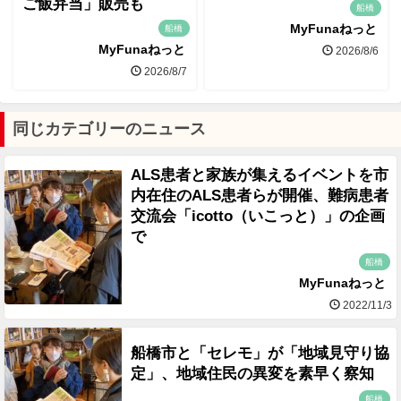
ご飯弁当」販売も
船橋
MyFunaねっと
船橋
MyFunaねっと
2026/8/6
2026/8/7
同じカテゴリーのニュース
ALS患者と家族が集えるイベントを市
内在住のALS患者らが開催、難病患者
交流会「icotto（いこっと）」の企画
で
船橋
MyFunaねっと
2022/11/3
船橋市と「セレモ」が「地域見守り協
定」、地域住民の異変を素早く察知
船橋