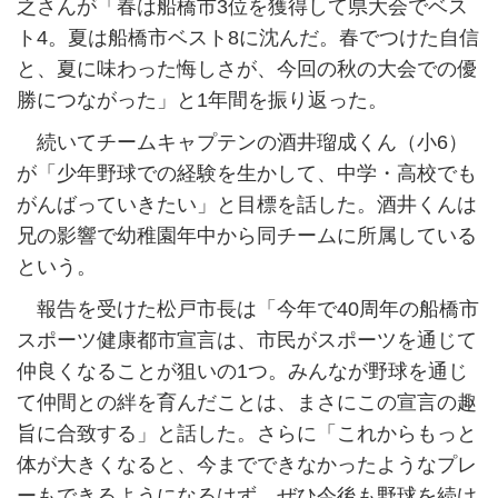
之さんが「春は船橋市3位を獲得して県大会でベス
ト4。夏は船橋市ベスト8に沈んだ。春でつけた自信
と、夏に味わった悔しさが、今回の秋の大会での優
勝につながった」と1年間を振り返った。
続いてチームキャプテンの酒井瑠成くん（小6）
が「少年野球での経験を生かして、中学・高校でも
がんばっていきたい」と目標を話した。酒井くんは
兄の影響で幼稚園年中から同チームに所属している
という。
報告を受けた松戸市長は「今年で40周年の船橋市
スポーツ健康都市宣言は、市民がスポーツを通じて
仲良くなることが狙いの1つ。みんなが野球を通じ
て仲間との絆を育んだことは、まさにこの宣言の趣
旨に合致する」と話した。さらに「これからもっと
体が大きくなると、今までできなかったようなプレ
ーもできるようになるはず。ぜひ今後も野球を続け