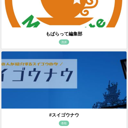
もばらって編集部
茂原
#スイゴウナウ
香取