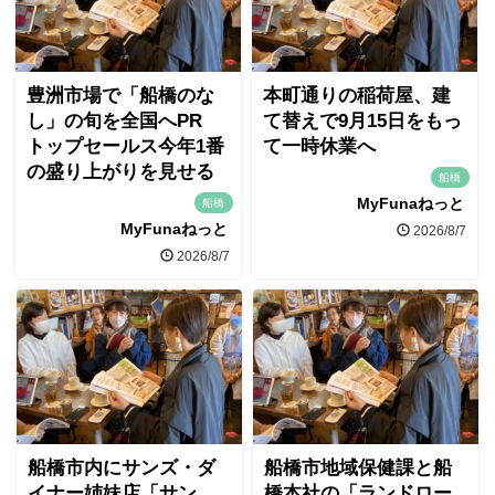
豊洲市場で「船橋のな
本町通りの稲荷屋、建
し」の旬を全国へPR
て替えで9月15日をもっ
トップセールス今年1番
て一時休業へ
の盛り上がりを見せる
船橋
MyFunaねっと
船橋
MyFunaねっと
2026/8/7
2026/8/7
船橋市内にサンズ・ダ
船橋市地域保健課と船
イナー姉妹店「サン
橋本社の「ランドロー