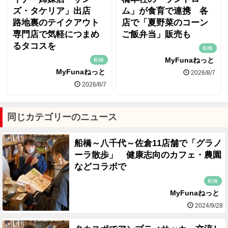
ズ・タケリア」出店
ム」が食育で連携 各
路地裏のテイクアウト
店で「夏野菜のコーン
専門店で気軽につまめ
ご飯弁当」販売も
るタコスを
船橋
MyFunaねっと
船橋
MyFunaねっと
2026/8/7
2026/8/7
同じカテゴリーのニュース
船橋～八千代～佐倉11店舗で「グラノ
ーラ散歩」 健康志向のカフェ・農園
などコラボで
船橋
MyFunaねっと
2024/9/28