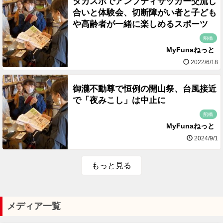
タカスポでアンプティサッカー交流し
合いと体験会、切断障がい者と子ども
や高齢者が一緒に楽しめるスポーツ
船橋
MyFunaねっと
2022/6/18
御瀧不動尊で恒例の開山祭、台風接近
で「夜みこし」は中止に
船橋
MyFunaねっと
2024/9/1
もっと見る
メディア一覧