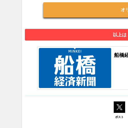
オ
以上は
船橋
ポスト