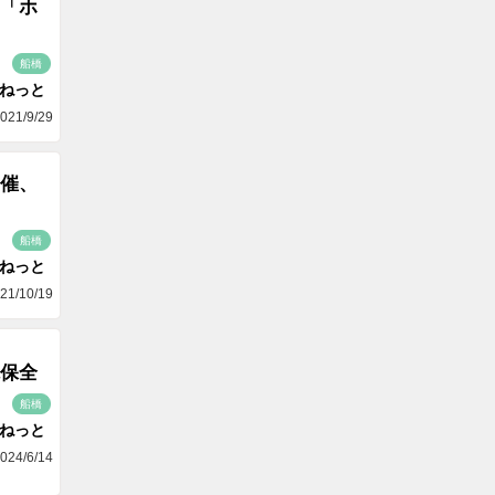
「ホ
船橋
aねっと
021/9/29
催、
船橋
aねっと
21/10/19
保全
船橋
aねっと
024/6/14