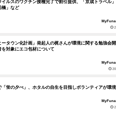
ウイルスのワクチン接種完了で割引提供、「京成トラベル」
船橋」など
MyFun
2
ヒータウン化計画」発起人の梶さんが環境に関する勉強会開
者を対象にエコ包材について
MyFun
20
で「蛍の夕べ」、ホタルの自生を目指しボランティアが環境
MyFun
2