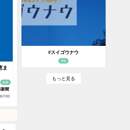
#スイゴウナウ
香取
恵ま
もっと見る
船橋
済新聞
6/7/30