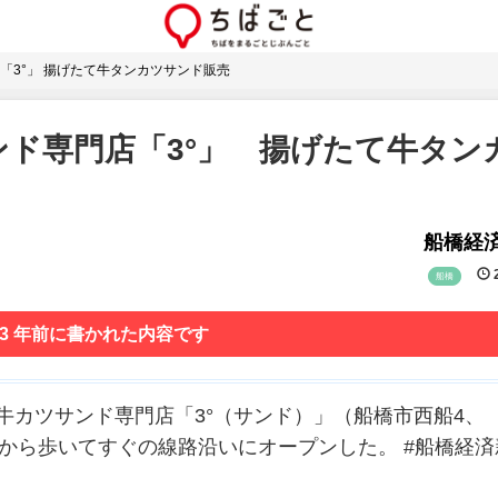
「3°」 揚げたて牛タンカツサンド販売
ド専門店「3°」 揚げたて牛タン
船橋経
2
船橋
 3 年前に書かれた内容です
た牛カツサンド専門店「3°（サンド）」（船橋市西船4、
京成西船駅から歩いてすぐの線路沿いにオープンした。 #船橋経