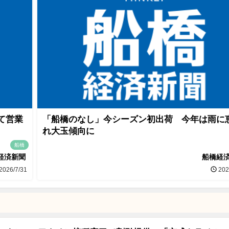
て営業
「船橋のなし」今シーズン初出荷 今年は雨に
れ大玉傾向に
船橋
経済新聞
船橋経
2026/7/31
202