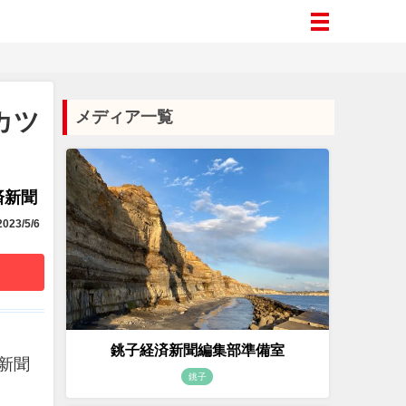
カツ
メディア一覧
済新聞
023/5/6
銚子経済新聞編集部準備室
済新聞
銚子