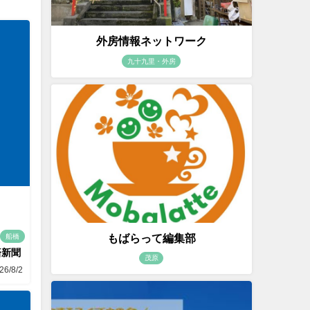
外房情報ネットワーク
九十九里・外房
もばらって編集部
船橋
済新聞
茂原
26/8/2