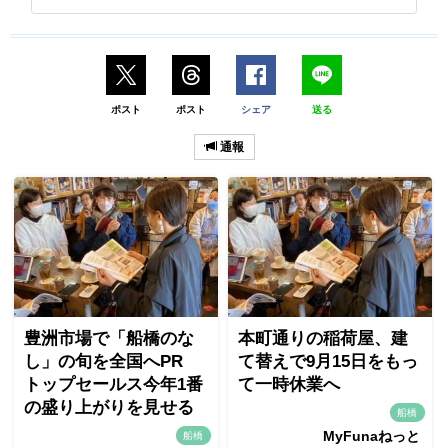
ポスト
ポスト
シェア
送る
通報
豊洲市場で「船橋のな
本町通りの稲荷屋、建
し」の旬を全国へPR
て替えで9月15日をもっ
トップセールス今年1番
て一時休業へ
の盛り上がりを見せる
船橋
MyFunaねっと
船橋