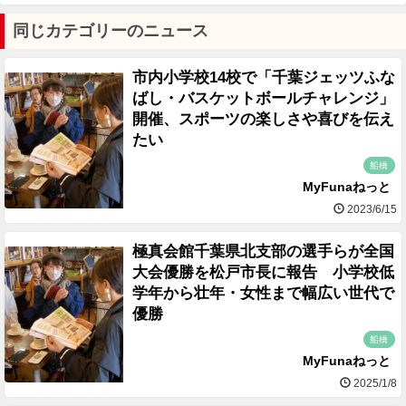
同じカテゴリーのニュース
市内小学校14校で「千葉ジェッツふな
ばし・バスケットボールチャレンジ」
開催、スポーツの楽しさや喜びを伝え
たい
船橋
MyFunaねっと
2023/6/15
極真会館千葉県北支部の選手らが全国
大会優勝を松戸市長に報告 小学校低
学年から壮年・女性まで幅広い世代で
優勝
船橋
MyFunaねっと
2025/1/8