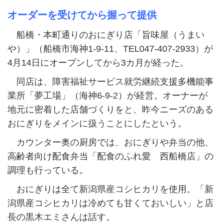
オーダーを受けてから握って提供
船橋・本町通りのおにぎり店「旨味屋（うまい
や）」（船橋市海神1-9-11、TEL047-407-2933）が
4月14日にオープンしてから3カ月が経った。
同店は、障害福祉サービス就労継続支援多機能事
業所「夢工場」（海神6-9-2）が経営。オーナーが
地元に密着した店舗づくりをと、昨今ニーズのある
おにぎりをメインに扱うことにしたという。
カウンター奥の厨房では、おにぎりや弁当の他、
高齢者向け配食弁当「配食のふれ愛 西船橋店」の
調理も行っている。
おにぎりは全て新潟県産コシヒカリを使用。「新
潟県産コシヒカリは冷めても甘くておいしい」と店
長の黒木エミさんは話す。