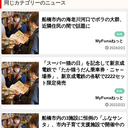
同じカテゴリーのニュース
船橋市内の海老川河口でボラの大群、
近隣住民の間で話題に
船橋
MyFunaねっと
2024/2/21
「スーパー猫の日」を記念して新京成
電鉄で「たか猫うだん乗車券・ニャ～
場券」、新京成電鉄の各駅で2222セッ
ト限定発売
船橋
MyFunaねっと
2022/2/22
船橋市内の3施設に恒例の「ふなサン
タ」、市内子育て支援施設で開催中の