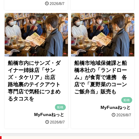
2026/8/7
船橋市内にサンズ・ダ
船橋市地域保健課と船
イナー姉妹店「サン
橋本社の「ランドロー
ズ・タケリア」出店
ム」が食育で連携 各
路地裏のテイクアウト
店で「夏野菜のコーン
専門店で気軽につまめ
ご飯弁当」販売も
るタコスを
船橋
MyFunaねっと
船橋
MyFunaねっと
2026/8/7
2026/8/7