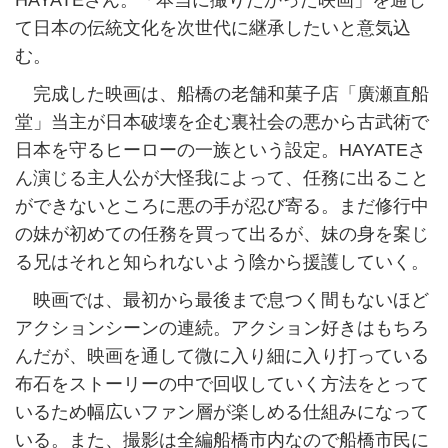
HAYATEさん。「本当に撮りたかった映画」を通じ
て日本の伝統文化を次世代に継承したいと意気込
む。
完成した映画は、船橋の老舗和菓子店「廣瀬直船
堂」当主が日本破壊を企む裏社会の悪から古武術で
日本を守るヒーローの一族という設定。HAYATEさ
ん演じる主人公が大怪我によって、任務に出ること
ができないところに悪の手が忍び寄る。まだ修行中
の妹が初めての任務を買って出るが、妹の身を案じ
る兄はそれと知られないよう陰から援護していく。
映画では、最初から最後まで息つく間もないほど
アクションシーンの連続。アクション好きはもちろ
んだが、映画を通して微に入り細に入り打っている
布石をストーリーの中で回収していく方法をとって
いるため幅広いファン層が楽しめる仕組みになって
いる。また、撮影は全編船橋市内なので船橋市民に