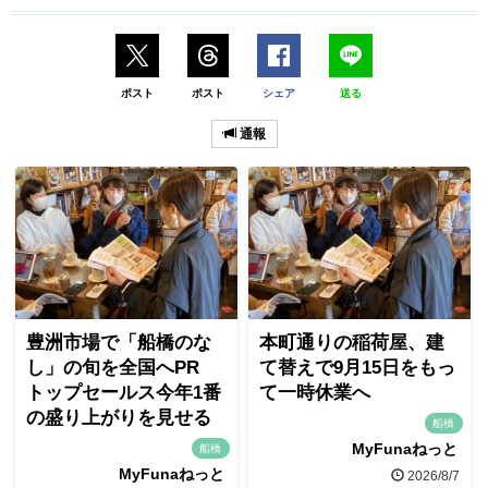
ポスト
ポスト
シェア
送る
通報
豊洲市場で「船橋のな
本町通りの稲荷屋、建
し」の旬を全国へPR
て替えで9月15日をもっ
トップセールス今年1番
て一時休業へ
の盛り上がりを見せる
船橋
MyFunaねっと
船橋
MyFunaねっと
2026/8/7