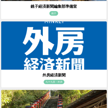
銚子経済新聞編集部準備室
銚子
外房経済新聞
九十九里・外房