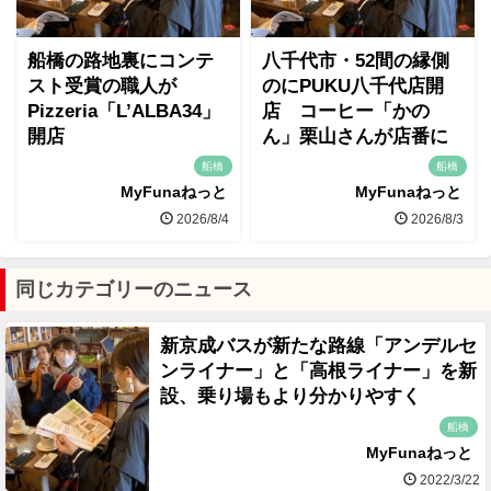
船橋の路地裏にコンテ
八千代市・52間の縁側
スト受賞の職人が
のにPUKU八千代店開
Pizzeria「L’ALBA34」
店 コーヒー「かの
開店
ん」栗山さんが店番に
船橋
船橋
MyFunaねっと
MyFunaねっと
2026/8/4
2026/8/3
同じカテゴリーのニュース
新京成バスが新たな路線「アンデルセ
ンライナー」と「高根ライナー」を新
設、乗り場もより分かりやすく
船橋
MyFunaねっと
2022/3/22