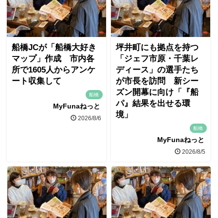
船橋JCが「船橋大好き
坪井町にも拠点を持つ
マップ」作成 市内各
「ジェフ市原・千葉レ
所で1605人からアンケ
ディース」の選手たち
ート収集して
が市長を訪問 新シー
ズン開幕に向け「『船
船橋
パ』結果を出せる環
MyFunaねっと
境」
2026/8/6
船橋
MyFunaねっと
2026/8/5