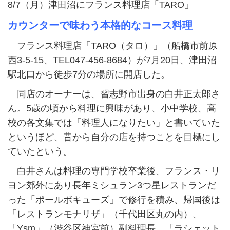
8/7（月）津田沼にフランス料理店「TARO」
カウンターで味わう本格的なコース料理
フランス料理店「TARO（タロ）」（船橋市前原
西3-5-15、TEL047-456-8684）が7月20日、津田沼
駅北口から徒歩7分の場所に開店した。
同店のオーナーは、習志野市出身の白井正太郎さ
ん。5歳の頃から料理に興味があり、小中学校、高
校の各文集では「料理人になりたい」と書いていた
というほど、昔から自分の店を持つことを目標にし
ていたという。
白井さんは料理の専門学校卒業後、フランス・リ
ヨン郊外にあり長年ミシュラン3つ星レストランだ
った「ポールボキューズ」で修行を積み、帰国後は
「レストランモナリザ」（千代田区丸の内）、
「Ysm」（渋谷区神宮前）副料理長、「ラシェット