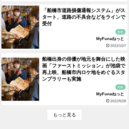
「船橋市道路損傷通報システム」がス
タート、道路の不具合などをラインで
受付
船橋
MyFunaねっと
2022/10/7
船橋出身の俳優が地元を舞台にした映
画「ファーストミッション」が池袋で
再上映、船橋市内ロケ地をめぐるスタ
ンプラリーも実施
船橋
MyFunaねっと
2022/5/28
もっと見る