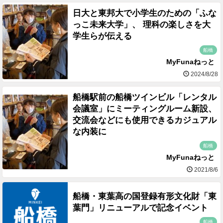
日大と東邦大で小学生のための「ふな
っこ未来大学」、 理科の楽しさを大
学生らが伝える
船橋
MyFunaねっと
2024/8/28
船橋駅前の船橋ツインビル「レンタル
会議室」にミーティングルーム新設、
交流会などにも使用できるカジュアル
な内装に
船橋
MyFunaねっと
2021/8/6
船橋・東葉高の国登録有形文化財「東
葉門」リニューアルで記念イベント
船橋