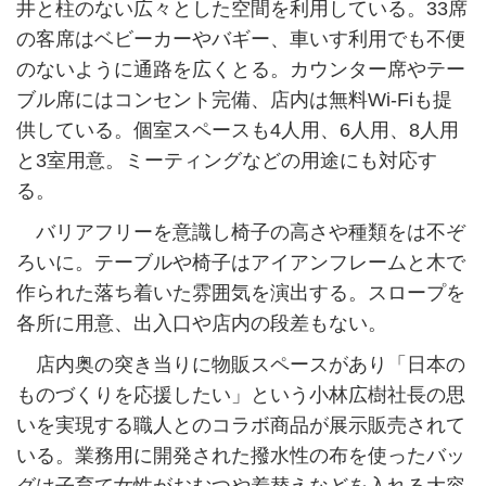
井と柱のない広々とした空間を利用している。33席
の客席はベビーカーやバギー、車いす利用でも不便
のないように通路を広くとる。カウンター席やテー
ブル席にはコンセント完備、店内は無料Wi-Fiも提
供している。個室スペースも4人用、6人用、8人用
と3室用意。ミーティングなどの用途にも対応す
る。
バリアフリーを意識し椅子の高さや種類をは不ぞ
ろいに。テーブルや椅子はアイアンフレームと木で
作られた落ち着いた雰囲気を演出する。スロープを
各所に用意、出入口や店内の段差もない。
店内奥の突き当りに物販スペースがあり「日本の
ものづくりを応援したい」という小林広樹社長の思
いを実現する職人とのコラボ商品が展示販売されて
いる。業務用に開発された撥水性の布を使ったバッ