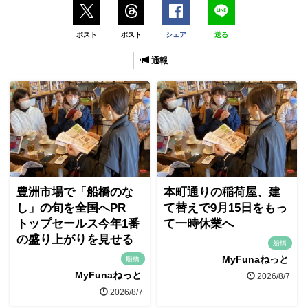
ポスト
ポスト
シェア
送る
通報
豊洲市場で「船橋のな
本町通りの稲荷屋、建
し」の旬を全国へPR
て替えで9月15日をもっ
トップセールス今年1番
て一時休業へ
の盛り上がりを見せる
船橋
MyFunaねっと
船橋
MyFunaねっと
2026/8/7
2026/8/7