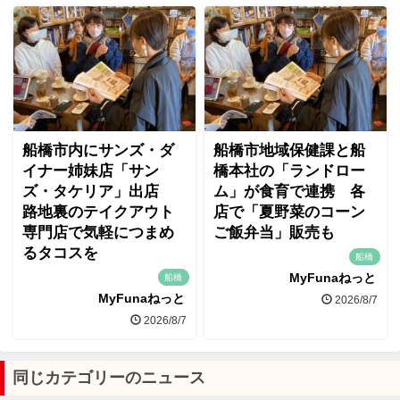
船橋市内にサンズ・ダ
船橋市地域保健課と船
イナー姉妹店「サン
橋本社の「ランドロー
ズ・タケリア」出店
ム」が食育で連携 各
路地裏のテイクアウト
店で「夏野菜のコーン
専門店で気軽につまめ
ご飯弁当」販売も
るタコスを
船橋
MyFunaねっと
船橋
MyFunaねっと
2026/8/7
2026/8/7
同じカテゴリーのニュース