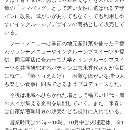
グは子育て女性がおむつや着替えなどを入れる大容
量の「ママバッグ」として若い女性に選ばれるデザ
インに改良。障がいがあってもなくっても利用しや
すいインクルーシブデザインの商品として販売して
いる。
フードメニューは季節の地元産野菜を使った日替
わりランチメニューやインクルーシブスイーツを提
供。同店開店に合わせて大学とインクルーシブスイ
ーツを共同研究するパティシエ志水香代さんが店長
に就任。「嚥下（えんげ）」困難な障がいを持つ人
も楽しい食事に同席できるようプロデュースした。
今後は地域へひらかれた場として幅広い世代・層
の人々が集える企画を展開していく。また、来春に
は自家焙煎珈琲豆の販売なども視野に入れている。
営業時間は11時～18時。10月中は火曜定休。※1