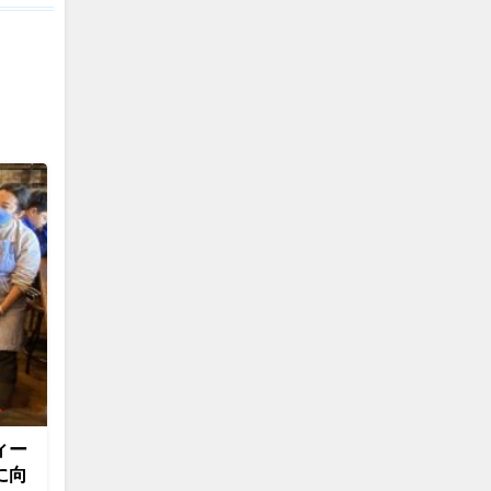
ィー
に向