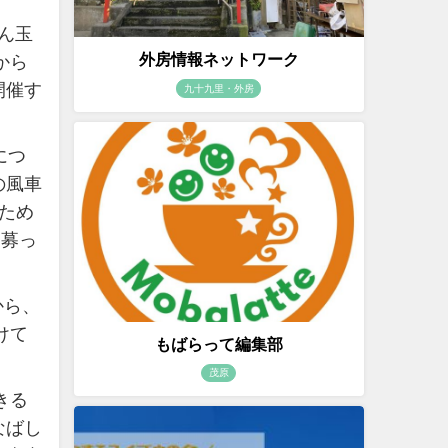
ん玉
外房情報ネットワーク
から
開催す
九十九里・外房
につ
の風車
ため
を募っ
から、
けて
もばらって編集部
茂原
きる
なばし