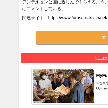
アンデルセン公園に親しんでもらえるよう
はコメントしている。
関連サイト：
https://www.furusato-tax.jp/gcf
オ
以上は
MyF
千葉県
MyFu