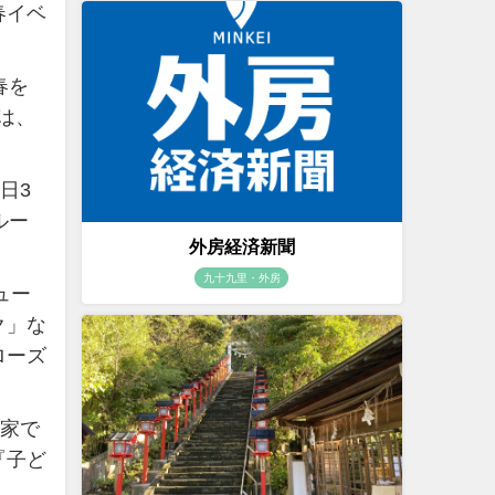
春イベ
春を
は、
日3
ルー
外房経済新聞
九十九里・外房
ュー
ク」な
ローズ
が家で
『子ど