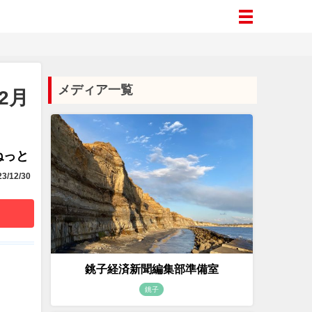
メディア一覧
2月
aねっと
3/12/30
銚子経済新聞編集部準備室
銚子