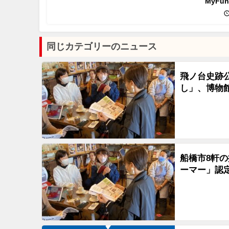
MyFu
同じカテゴリーのニュース
飛ノ台史跡公
し」、博物
船橋市8軒
ーマー」認