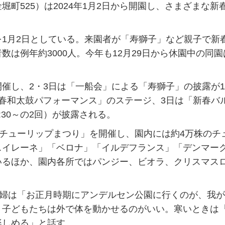
525）は2024年1月2日から開園し、さまざまな新
1月2日としている。来園者が「寿獅子」など親子で新
は例年約3000人。今年も12月29日から休園中の同園
し、2・3日は「一船会」による「寿獅子」の披露が1
春和太鼓パフォーマンス」のステージ、3日は「新春バ
:30～の2回）が披露される。
チューリップまつり」を開催し、園内には約4万株のチ
スイレーネ」「ベロナ」「イルデフランス」「デンマー
いるほか、園内各所ではパンジー、ビオラ、クリスマス
主婦は「お正月時期にアンデルセン公園に行くのが、我
、子どもたちは外で体を動かせるのがいい。寒いときは
楽しめる」と話す。