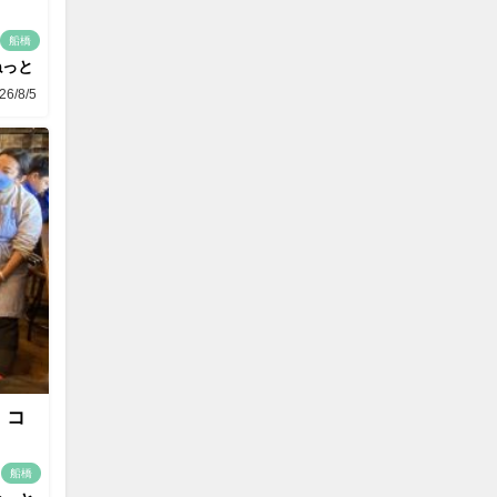
船橋
ねっと
26/8/5
 コ
船橋