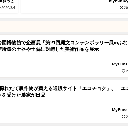
naねっと
MyFuna
2026/8/4
20
園博物館で企画展「第21回縄文コンテンポラリー展inふな
館所蔵の土器や土偶に対峙した美術作品を展示
MyFun
2
の採れたて農作物が買える通販サイト「エコチョク」、「エ
定を受けた農家が出品
MyFun
2