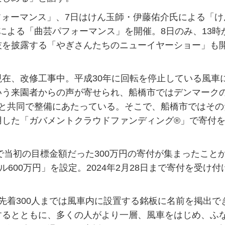
パフォーマンス」、7日はけん玉師・伊藤佑介氏による「け
による「曲芸パフォーマンス」を開催。8日のみ、13時
技を披露する「やぎさんたちのニューイヤーショー」も
在、改修工事中。平成30年に回転を停止している風車
いう来園者からの声が寄せられ、船橋市ではデンマーク
社と共同で整備にあたっている。そこで、船橋市ではその
用した「ガバメントクラウドファンディング®」で寄付
で当初の目標金額だった300万円の寄付が集まったこと
600万円」を設定。2024年2月28日まで寄付を受け付
着300人までは風車内に設置する銘板に名前を掲出で
するとともに、多くの人がより一層、風車をはじめ、ふ