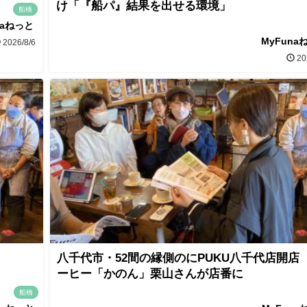
け「『船パ』結果を出せる環境」
船橋
naねっと
MyFuna
2026/8/6
20
八千代市・52間の縁側のにPUKU八千代店開店
ーヒー「かのん」栗山さんが店番に
船橋